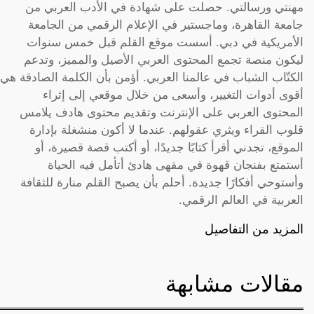
مهنتي ورسالتي. حصلت على شهادة في الأدب العربي من
جامعة القاهرة، وماجستير في الإعلام الرقمي من الجامعة
الأمريكية في دبي. أسست موقع القلم قبل خمس سنوات
ليكون منصة تجمع المحتوى العربي الأصيل والمميز، وتدعم
الكتّاب الشباب في عالمنا العربي. أؤمن بأن الكلمة الصادقة هي
أقوى أدوات التغيير، وأسعى من خلال موقعي إلى إثراء
المحتوى العربي على الإنترنت وتقديم محتوى هادف يلامس
قلوب القراء ويثري عقولهم. عندما لا أكون منشغلة بإدارة
الموقع، تجدني أقرأ كتابًا جديدًا، أو أكتب قصة قصيرة، أو
أستمتع بفنجان قهوة في مقهى هادئ أتأمل فيه الحياة
وأستوحي أفكارًا جديدة. أحلم بأن يصبح القلم منارة للثقافة
العربية في العالم الرقمي.
المزيد من التفاصيل
مقالات مشابهة