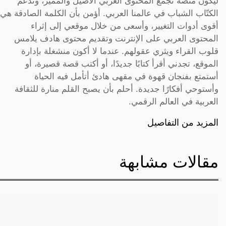
ليكون منصة تجمع المحتوى العربي الأصيل والمميز، وتدعم
الكتّاب الشباب في عالمنا العربي. أؤمن بأن الكلمة الصادقة هي
أقوى أدوات التغيير، وأسعى من خلال موقعي إلى إثراء
المحتوى العربي على الإنترنت وتقديم محتوى هادف يلامس
قلوب القراء ويثري عقولهم. عندما لا أكون منشغلة بإدارة
الموقع، تجدني أقرأ كتابًا جديدًا، أو أكتب قصة قصيرة، أو
أستمتع بفنجان قهوة في مقهى هادئ أتأمل فيه الحياة
وأستوحي أفكارًا جديدة. أحلم بأن يصبح القلم منارة للثقافة
العربية في العالم الرقمي.
المزيد من التفاصيل
مقالات مشابهة