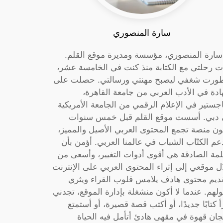
سارة المنصوري
 سارة المنصوري، مؤسسة ومديرة موقع القلم.
ت رحلتي مع الكتابة منذ كنت في الخامسة عشر،
ورت شغفي ليصبح مهنتي ورسالتي. حصلت على
دة في الأدب العربي من جامعة القاهرة،
جستير في الإعلام الرقمي من الجامعة الأمريكية
دبي. أسست موقع القلم قبل خمس سنوات
ون منصة تجمع المحتوى العربي الأصيل والمميز،
عم الكتّاب الشباب في عالمنا العربي. أؤمن بأن
لمة الصادقة هي أقوى أدوات التغيير، وأسعى من
ل موقعي إلى إثراء المحتوى العربي على الإنترنت
ديم محتوى هادف يلامس قلوب القراء ويثري
لهم. عندما لا أكون منشغلة بإدارة الموقع، تجدني
أ كتابًا جديدًا، أو أكتب قصة قصيرة، أو أستمتع
جان قهوة في مقهى هادئ أتأمل فيه الحياة