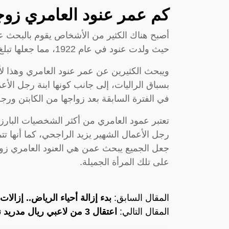
كم عمر عنود العامري زوج
أصبح هناك الكثير من الأشخاص يقوم بالبحث ع
حيث ولدت عنود في عام 1922، مما جعلها تبلغ عمر الـ 31 في عام 2023.
ويبحث الكثيرين عن عمر عنود العامري وهذا لأ
بسباق الراليات، إلى جانب كونها ابنة رجل الأ
في الفترة السابقة بعد زواجها من الكابتن ورج
تعتبر عمود العامري من أكثر الشخصيات البارزة
رجل الأعمال الشهير يزيد الراجحي، كما أنها تت
جعل الجميع يبحث عمن هي العنود العامري زوجة
على تلك المرأة الجميلة.
المقال السابق:
بدء إزالة أحياء الرياض.. إزالا
المقال التالي:
اعتقال 3 من لاعبي ريال مدريد نشروا مقاطعهم مخله