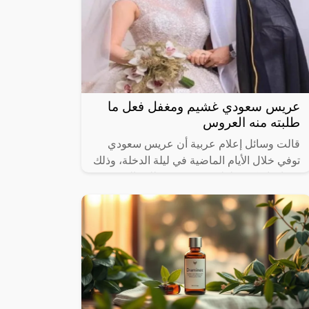
عريس سعودي غشيم ومغفل فعل ما
طلبته منه العروس
قالت وسائل إعلام عربية أن عريس سعودي
توفي خلال الأيام الماضية في ليلة الدخلة، وذلك
بعد ان ارتكب غلطة عمره ونفذ طلب العروسة
فكانت نهايته صادمة وغير متوقعة.وفي