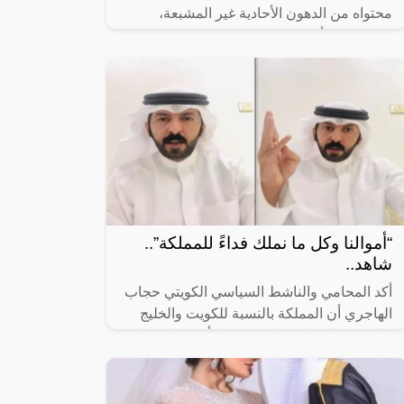
محتواه من الدهون الأحادية غير المشبعة،
ومضادات الأكسدة، ومضادة الالتهابات. تابع
القراءة للتعرف على فوائد زيت الزيتون.
“أموالنا وكل ما نملك فداءً للمملكة”..
شاهد..
أكد المحامي والناشط السياسي الكويتي حجاب
الهاجري أن المملكة بالنسبة للكويت والخليج
والعرب والمسلمين ليست خط أحمر بل خط
دم ، مستذكراً بيت شعر للملك فهد بن