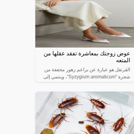
عوض زوجتك بمعاشرة تفقد عقلها من
المتعه
القرنفل هو عبارة عن براعم زهور مجففة من
شجرة “Syzygium aromaticum”، وينتمي إلى
عائلة النبات المسماة “yrtaceae”، وهو نبات
دائم الخضرة ينمو في الظروف الاستوائية