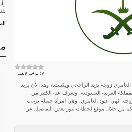
وأس
للث
الم
مق
0
5
من اصل
0
تقييم.
لعامري زوجة يزيد الراجحي ويكيبيديا، وهذا لأن يزيد
ملكة العربية السعودية، ويعرف عنه الكثير من
 زوجته فهي عنود العامري، وهي امرأة جميلة يرغب
كم من خلال موقع لحظات نيوز بعض التفاصيل عن