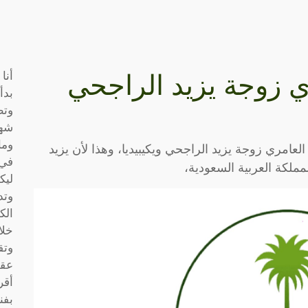
أنا
ي زوجة يزيد الراجحي
بدأ
وتط
شها
وما
لعامري زوجة يزيد الراجحي ويكيبيديا، وهذا لأن يزيد
في 
ملكة العربية السعودية،
ليك
وتد
الك
خلا
وتق
عقو
أقر
بفن