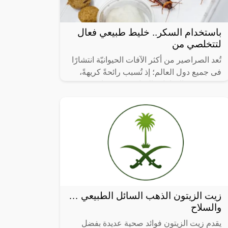
باستخدام السكر.. خليط طبيعي فعال
لتتخلصي من
تُعد الصراصير من أكثر الآفات الحيوانيّة انتشارًا
فى جميع دول العالم؛ إذ تُسبب رائحةً كريهةً،
وتعيش فى المنازل والمباني في فتحات
الصرف الصحي، والأماكن الرطبة
زيت الزيتون الذهب السائل الطبيعي …
والسلاح
يقدم زيت الزيتون فوائد صحية عديدة بفضل