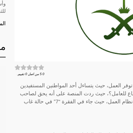
وأس
للث
الم
مق
0
5
من اصل
0
تقييم.
 توفر العمل، حيث يتساءل أحد المواطنين المستفيدين
ع للعامل؟، حيث ردت المنصة على أنه يحق لصاحب
العمل تسجيل البلاغ وذلك تبعًا للمادة “80” من نظام العمل، حيث جاء في الفقرة “7” في حالة غاب