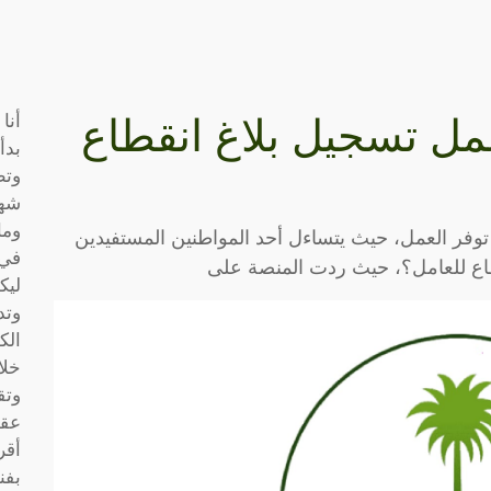
أنا
ل تسجيل بلاغ انقطاع
بدأ
وتط
شها
وما
 توفر العمل، حيث يتساءل أحد المواطنين المستفيدين
في 
ع للعامل؟، حيث ردت المنصة على
ليك
وتد
الك
خلا
وتق
عقو
أقر
بفن