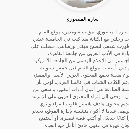
سارة المنصوري
 سارة المنصوري، مؤسسة ومديرة موقع القلم.
ت رحلتي مع الكتابة منذ كنت في الخامسة عشر،
ورت شغفي ليصبح مهنتي ورسالتي. حصلت على
دة في الأدب العربي من جامعة القاهرة،
جستير في الإعلام الرقمي من الجامعة الأمريكية
دبي. أسست موقع القلم قبل خمس سنوات
ون منصة تجمع المحتوى العربي الأصيل والمميز،
عم الكتّاب الشباب في عالمنا العربي. أؤمن بأن
لمة الصادقة هي أقوى أدوات التغيير، وأسعى من
ل موقعي إلى إثراء المحتوى العربي على الإنترنت
ديم محتوى هادف يلامس قلوب القراء ويثري
لهم. عندما لا أكون منشغلة بإدارة الموقع، تجدني
أ كتابًا جديدًا، أو أكتب قصة قصيرة، أو أستمتع
جان قهوة في مقهى هادئ أتأمل فيه الحياة