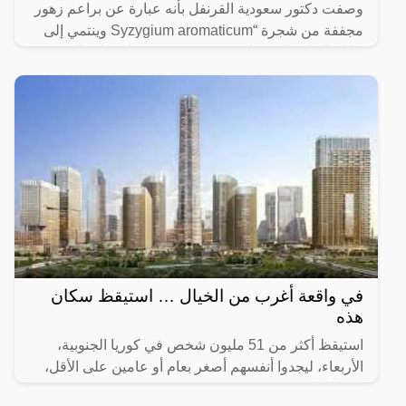
وصفت دكتور سعودية القرنفل بأنه عبارة عن براعم زهور
مجففة من شجرة “Syzygium aromaticum وينتمي إلى
عائلة النبات المسماة “yrtaceae”، وهو نبات دائم الخضرة
ينمو في
في واقعة أغرب من الخيال … استيقظ سكان
هذه
استيقظ أكثر من 51 مليون شخص في كوريا الجنوبية،
الأربعاء، ليجدوا أنفسهم أصغر بعام أو عامين على الأقل،
وفقا للقانون.