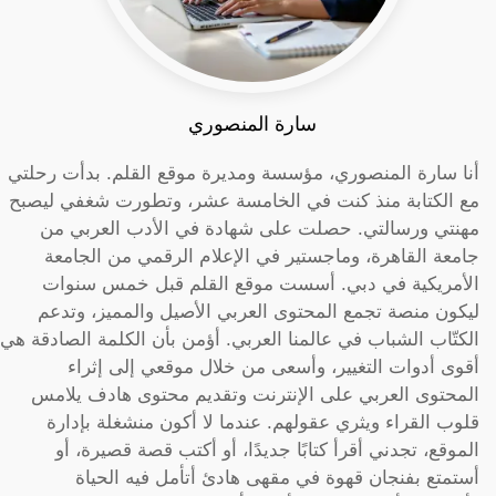
سارة المنصوري
أنا سارة المنصوري، مؤسسة ومديرة موقع القلم. بدأت رحلتي
مع الكتابة منذ كنت في الخامسة عشر، وتطورت شغفي ليصبح
مهنتي ورسالتي. حصلت على شهادة في الأدب العربي من
جامعة القاهرة، وماجستير في الإعلام الرقمي من الجامعة
الأمريكية في دبي. أسست موقع القلم قبل خمس سنوات
ليكون منصة تجمع المحتوى العربي الأصيل والمميز، وتدعم
الكتّاب الشباب في عالمنا العربي. أؤمن بأن الكلمة الصادقة هي
أقوى أدوات التغيير، وأسعى من خلال موقعي إلى إثراء
المحتوى العربي على الإنترنت وتقديم محتوى هادف يلامس
قلوب القراء ويثري عقولهم. عندما لا أكون منشغلة بإدارة
الموقع، تجدني أقرأ كتابًا جديدًا، أو أكتب قصة قصيرة، أو
أستمتع بفنجان قهوة في مقهى هادئ أتأمل فيه الحياة