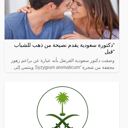
“دكتورة سعودية يقدم نصيحة من ذهب للشباب
“قبل
وصفت دكتور سعودية القرنفل بأنه عبارة عن براعم زهور
مجففة من شجرة “Syzygium aromaticum وينتمي إلى
عائلة النبات المسماة “yrtaceae”، وهو نبات دائم الخضرة
ينمو في