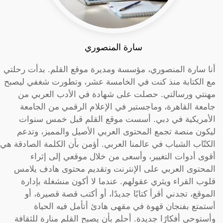
سارة المنصوري
أنا سارة المنصوري، مؤسسة ومديرة موقع القلم. بدأت رحلتي
مع الكتابة منذ كنت في الخامسة عشر، وتطورت شغفي ليصبح
مهنتي ورسالتي. حصلت على شهادة في الأدب العربي من
جامعة القاهرة، وماجستير في الإعلام الرقمي من الجامعة
الأمريكية في دبي. أسست موقع القلم قبل خمس سنوات
ليكون منصة تجمع المحتوى العربي الأصيل والمميز، وتدعم
الكتّاب الشباب في عالمنا العربي. أؤمن بأن الكلمة الصادقة هي
أقوى أدوات التغيير، وأسعى من خلال موقعي إلى إثراء
المحتوى العربي على الإنترنت وتقديم محتوى هادف يلامس
قلوب القراء ويثري عقولهم. عندما لا أكون منشغلة بإدارة
الموقع، تجدني أقرأ كتابًا جديدًا، أو أكتب قصة قصيرة، أو
أستمتع بفنجان قهوة في مقهى هادئ أتأمل فيه الحياة
وأستوحي أفكارًا جديدة. أحلم بأن يصبح القلم منارة للثقافة