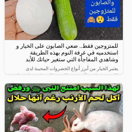
للمتزوجين فقط.. ضعي الصابون على الخيار و
استخدميه في غرفة النوم بهذه الطريقة
وشاهدي المفاجأة التي ستغير حياتك للأبد
يعتبر الخيار من أبرز أنواع الخضروات المحببة لدى
الكثيرين، خاصة لأنه شبه خالي من السعرات وطعمه لذيذ
ومنعش، وله فوائد كثيرة لأنه غني بالفيتامينات والمعادن،
كما