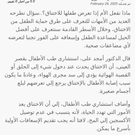
0
5
من اصل
0
تقييم.
تم تعديله
February 26, 2025
ماذا تفعل الأم إذا تعرض طفلها للاختناق؟..سؤال تطرحه
العديد من الأمهات للتعرف على طرق حماية الطفل من
الاختناق، وخلال الأسطر القادمة سنتعرف على أفضل
الحيل لمساعدة الطفل وإسعافه على الفور تجنبا لتعرضه
لأي مضاعفات صحية.
قال الدكتور أمجد على، استشارى طب الأطفال بقصر
العينى، أن الاختناق يحدث عند دخول شيء إلى الحلق أو
القصبة الهوائية يؤدي إلى سد مجرى الهواء، وعادةً ما يكون
سبب إصابة الأطفال بالإختناق يرجع إلي تعرضهم لبلع
أجسام صغيرة.
وأضاف استشاري طب الأطفال، إلي أن الاختناق يعد
الأمور التي تهدد الحياة، لأنه يتسبب في عدم توصيل
الأكسجين إلي المخ، لافتا أنه يجب تقديم الإسعافات الأولية
بأسرع ما يمكن.