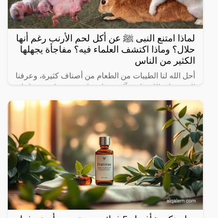
لماذا امتنع النبى ﷺ عن أكل لحم الأرنب رغم أنها
حلال؟ وماذا اكتشف العلماء فيه؟ مفاجأة يجهلها
الكثير من الناس
أحل الله لنا الطيبات من الطعام من أصناف كثيرة، وعرفنا
النبي صلى الله عليه وآله وسـلم على بعض ما حرم علينا،
ولكن يثير البعض من حين لآخر بعض المعلومات الغير