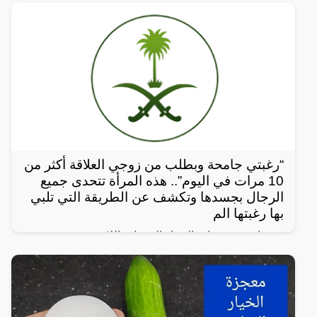
“رغبتي جامحة وبطلب من زوجي العلاقة أكثر من
10 مرات في اليوم”.. هذه المرأة تتحدى جميع
الرجال بجسدها وتكشف عن الطريقة التي تلبي
بها رغبتها الم
في واحدة من نوادر النساء العربيات اللاتي يعشن شهوة
مفرطة في الرغبة بالعلاقة الجنسية، سواءً ضمن علاقة
زوجية مشروعة أو علاقة محرمة مع الرجال، ففي هذا
المقال