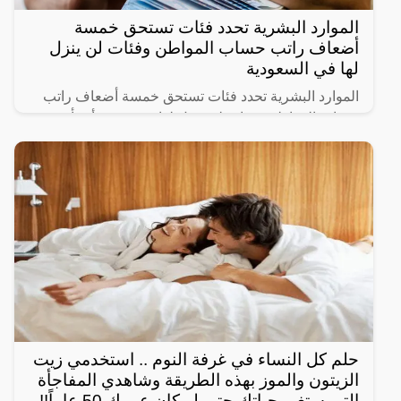
الموارد البشرية تحدد فئات تستحق خمسة
أضعاف راتب حساب المواطن وفئات لن ينزل
لها في السعودية
الموارد البشرية تحدد فئات تستحق خمسة أضعاف راتب
حساب المواطن وفئات لن ينزل لها دعم حيث أنشأت
الحكومة السعودية برنامج حساب المواطن لحماية الأسر
السعودية من
حلم كل النساء في غرفة النوم .. استخدمي زيت
الزيتون والموز بهذه الطريقة وشاهدي المفاجأة
التي ستغير حياتك حتى لو كان عمرك 50 عاماً!!