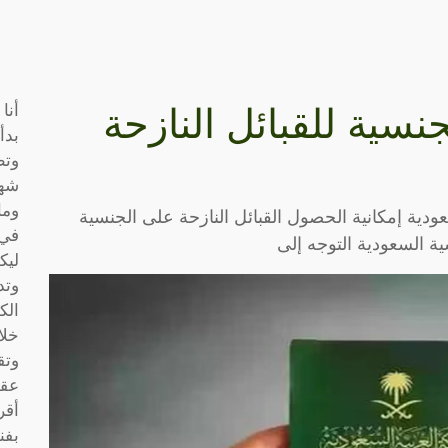
أنا
سية للقبائل النازحة
بدأ
وتط
شها
وما
عودية إمكانية الحصول القبائل النازحة على الجنسية
في 
 السعودية التوجه إلى
ليك
وتد
الك
خلا
وتق
عقو
أقر
بفن