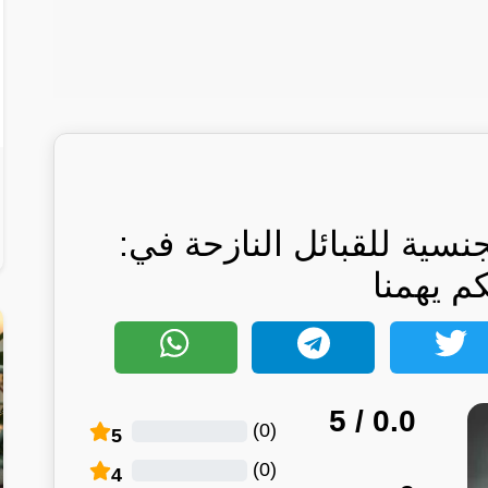
سية للقبائل النازحة في:
كم يهمنا
/ 5
0.0
)
0
(
5
)
0
(
4