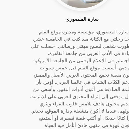
سارة المنصوري
 سارة المنصوري، مؤسسة ومديرة موقع القلم.
ت رحلتي مع الكتابة منذ كنت في الخامسة عشر،
ورت شغفي ليصبح مهنتي ورسالتي. حصلت على
دة في الأدب العربي من جامعة القاهرة،
جستير في الإعلام الرقمي من الجامعة الأمريكية
دبي. أسست موقع القلم قبل خمس سنوات
ون منصة تجمع المحتوى العربي الأصيل والمميز،
عم الكتّاب الشباب في عالمنا العربي. أؤمن بأن
لمة الصادقة هي أقوى أدوات التغيير، وأسعى من
ل موقعي إلى إثراء المحتوى العربي على الإنترنت
ديم محتوى هادف يلامس قلوب القراء ويثري
لهم. عندما لا أكون منشغلة بإدارة الموقع، تجدني
أ كتابًا جديدًا، أو أكتب قصة قصيرة، أو أستمتع
جان قهوة في مقهى هادئ أتأمل فيه الحياة