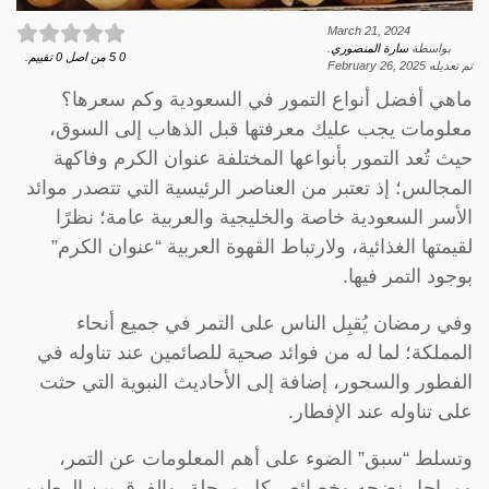
March 21, 2024
بواسطة
سارة المنصوري
.
0
5
من اصل
0
تقييم.
تم تعديله
February 26, 2025
ماهي أفضل أنواع التمور في السعودية وكم سعرها؟
معلومات يجب عليك معرفتها قبل الذهاب إلى السوق،
حيث تُعد التمور بأنواعها المختلفة عنوان الكرم وفاكهة
المجالس؛ إذ تعتبر من العناصر الرئيسية التي تتصدر موائد
الأسر السعودية خاصة والخليجية والعربية عامة؛ نظرًا
لقيمتها الغذائية، ولارتباط القهوة العربية “عنوان الكرم”
بوجود التمر فيها.
وفي رمضان يُقبِل الناس على التمر في جميع أنحاء
المملكة؛ لما له من فوائد صحية للصائمين عند تناوله في
الفطور والسحور، إضافة إلى الأحاديث النبوية التي حثت
على تناوله عند الإفطار.
وتسلط “سبق” الضوء على أهم المعلومات عن التمر،
ومراحل نضجه وخصائص كل مرحلة، والفرق بين الرطب