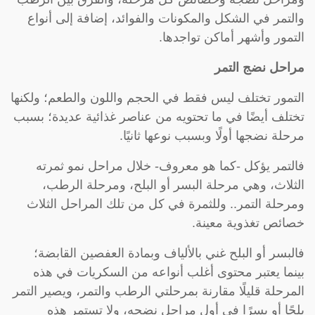
والتمر في الشكل والمكونات والفوائد، إضافة إلى أنواع
التمور وأشهر أماكن تواجدها.
مراحل نضج التمر
التمور تختلف ليس فقط في الحجم واللون والطعم؛ ولكنها
تختلف أيضًا في ما تحتويه من عناصر غذائية عديدة؛ بسبب
مرحلة نضجها أولًا وبسبب نوعها ثانيًا.
فالتمر يؤكل -كما هو معروف- خلال مراحل نمو ثمرته
الثلاث، وهي مرحلة البسر أو البلح، ومرحلة الرطب،
ومرحلة التمر.. وللثمرة في كل من تلك المراحل الثلاث
خصائص تغذوية معينة.
فالبسر أو البلح غني بالألياف وبمادة العفصين القابضة؛
بينما يعتبر محتوى أغلب أنواعه من السكريات في هذه
المرحلة قليلًا مقارنة بمرحلتي الرطب والتمر، ويصير التمر
بلحًا أو بسرًا في أول مراحل نضجه، ولا تستمر هذه