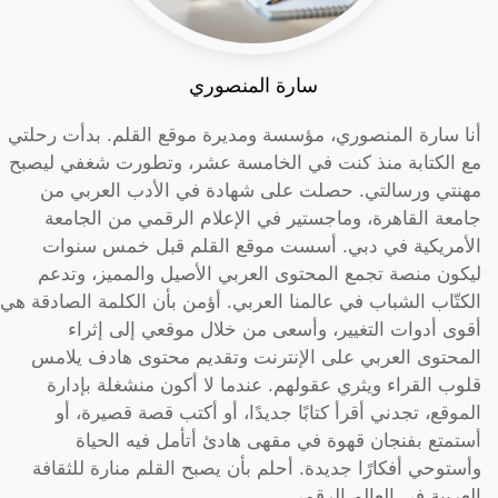
سارة المنصوري
أنا سارة المنصوري، مؤسسة ومديرة موقع القلم. بدأت رحلتي
مع الكتابة منذ كنت في الخامسة عشر، وتطورت شغفي ليصبح
مهنتي ورسالتي. حصلت على شهادة في الأدب العربي من
جامعة القاهرة، وماجستير في الإعلام الرقمي من الجامعة
الأمريكية في دبي. أسست موقع القلم قبل خمس سنوات
ليكون منصة تجمع المحتوى العربي الأصيل والمميز، وتدعم
الكتّاب الشباب في عالمنا العربي. أؤمن بأن الكلمة الصادقة هي
أقوى أدوات التغيير، وأسعى من خلال موقعي إلى إثراء
المحتوى العربي على الإنترنت وتقديم محتوى هادف يلامس
قلوب القراء ويثري عقولهم. عندما لا أكون منشغلة بإدارة
الموقع، تجدني أقرأ كتابًا جديدًا، أو أكتب قصة قصيرة، أو
أستمتع بفنجان قهوة في مقهى هادئ أتأمل فيه الحياة
وأستوحي أفكارًا جديدة. أحلم بأن يصبح القلم منارة للثقافة
العربية في العالم الرقمي.