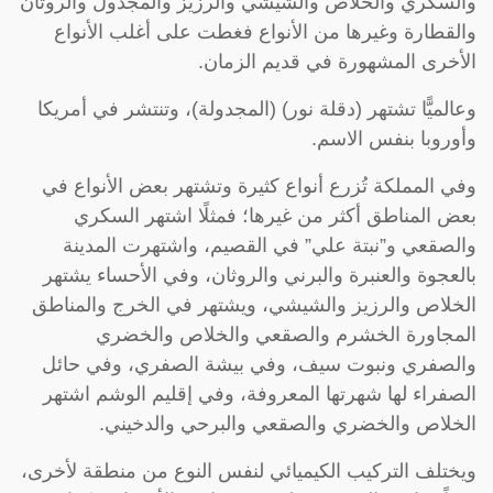
والسكري والخلاص والشيشي والرزيز والمجدول والروثان
والقطارة وغيرها من الأنواع فغطت على أغلب الأنواع
الأخرى المشهورة في قديم الزمان.
وعالميًّا تشتهر (دقلة نور) (المجدولة)، وتنتشر في أمريكا
وأوروبا بنفس الاسم.
وفي المملكة تُزرع أنواع كثيرة وتشتهر بعض الأنواع في
بعض المناطق أكثر من غيرها؛ فمثلًا اشتهر السكري
والصقعي و”نبتة علي” في القصيم، واشتهرت المدينة
بالعجوة والعنبرة والبرني والروثان، وفي الأحساء يشتهر
الخلاص والرزيز والشيشي، ويشتهر في الخرج والمناطق
المجاورة الخشرم والصقعي والخلاص والخضري
والصفري ونبوت سيف، وفي بيشة الصفري، وفي حائل
الصفراء لها شهرتها المعروفة، وفي إقليم الوشم اشتهر
الخلاص والخضري والصقعي والبرحي والدخيني.
ويختلف التركيب الكيميائي لنفس النوع من منطقة لأخرى،