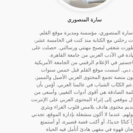
سارة المنصوري
 سارة المنصوري، مؤسسة ومديرة موقع القلم.
ت رحلتي مع الكتابة منذ كنت في الخامسة عشر،
ورت شغفي ليصبح مهنتي ورسالتي. حصلت على
دة في الأدب العربي من جامعة القاهرة،
جستير في الإعلام الرقمي من الجامعة الأمريكية
دبي. أسست موقع القلم قبل خمس سنوات
ون منصة تجمع المحتوى العربي الأصيل والمميز،
عم الكتّاب الشباب في عالمنا العربي. أؤمن بأن
لمة الصادقة هي أقوى أدوات التغيير، وأسعى من
ل موقعي إلى إثراء المحتوى العربي على الإنترنت
ديم محتوى هادف يلامس قلوب القراء ويثري
لهم. عندما لا أكون منشغلة بإدارة الموقع، تجدني
أ كتابًا جديدًا، أو أكتب قصة قصيرة، أو أستمتع
جان قهوة في مقهى هادئ أتأمل فيه الحياة