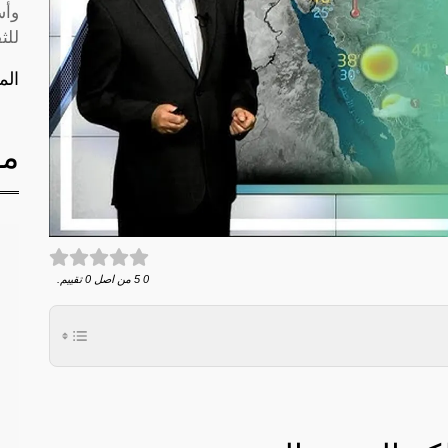
وأس
للث
الم
مق
0
5
من اصل
0
تقييم.