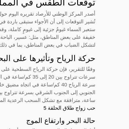
توقعات الطقس في المملكة
أصدر المركز الوطني للأرصاد تقريره اليوم حو
تُشير التوقعات إلى أن الأجواء ستبقى باردة ف
ستعبر السماء غيومٌ جزئية إلى غيومٍ كاملة، وقد
خفيفة على بعض المناطق، مثل: عسير، الباحة، و
لتشكل الضباب في بعض المناطق، بما في ذلك ال
حركة الرياح وتأثيرها على البح
وفقًا للتقرير، فإن حركة الرياح السطحية على 
سرعات تتراوح بين 20 إ
سرعة الرياح 40 كم/ساعة في اتجاه م
ساعة، مترافقة مع تشكل السحب الرعدية الم
حب زواج طلاق الحلقة 5
حالة البحر وارتفاع الموج