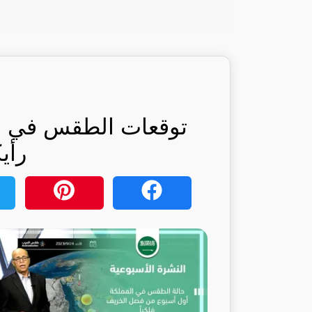
توقعات الطقس في الم
رأي