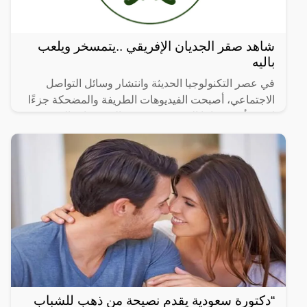
شاهد صقر الجديان الإفريقي ..يتمسخر ويلعب
باليه
في عصر التكنولوجيا الحديثة وانتشار وسائل التواصل
الاجتماعي، أصبحت الفيديوهات الطريفة والمضحكة جزءًا
لا يتجزأ من حياتنا اليومية، ومن بين الفيديوهات التي
انتشرت
“دكتورة سعودية يقدم نصيحة من ذهب للشباب