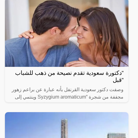
“دكتورة سعودية تقدم نصيحة من ذهب للشباب
“قبل
وصفت دكتور سعودية القرنفل بأنه عبارة عن براعم زهور
مجففة من شجرة “Syzygium aromaticum وينتمي إلى
عائلة النبات المسماة “yrtaceae”، وهو نبات دائم الخضرة
ينمو في