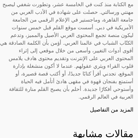
مع الكتابة منذ كنت في الخامسة عشر، وتطورت شغفي ليصبح
مهنتي ورسالتي. حصلت على شهادة في الأدب العربي من
جامعة القاهرة، وماجستير في الإعلام الرقمي من الجامعة
الأمريكية في دبي. أسست موقع القلم قبل خمس سنوات
ليكون منصة تجمع المحتوى العربي الأصيل والمميز، وتدعم
الكتّاب الشباب في عالمنا العربي. أؤمن بأن الكلمة الصادقة هي
أقوى أدوات التغيير، وأسعى من خلال موقعي إلى إثراء
المحتوى العربي على الإنترنت وتقديم محتوى هادف يلامس
قلوب القراء ويثري عقولهم. عندما لا أكون منشغلة بإدارة
الموقع، تجدني أقرأ كتابًا جديدًا، أو أكتب قصة قصيرة، أو
أستمتع بفنجان قهوة في مقهى هادئ أتأمل فيه الحياة
وأستوحي أفكارًا جديدة. أحلم بأن يصبح القلم منارة للثقافة
العربية في العالم الرقمي.
المزيد من التفاصيل
مقالات مشابهة