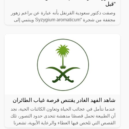
“قبل
وصفت دكتور سعودية القرنفل بأنه عبارة عن براعم زهور
مجففة من شجرة “Syzygium aromaticum وينتمي إلى
عائلة النبات المسماة “yrtaceae”، وهو نبات دائم الخضرة
ينمو في
شاهد الفهد الغادر يقتنص فرصة غياب الطائران
عندما نتأمل في عجائب الحياة وتعاون الكائنات الحية، نجد
أن الطبيعة تحمل قصصًا مدهشة تتحدى حدود التصور، تلك
القصص التي تلخص فيها العطاء والرعاية الأبوية، تشعرنا