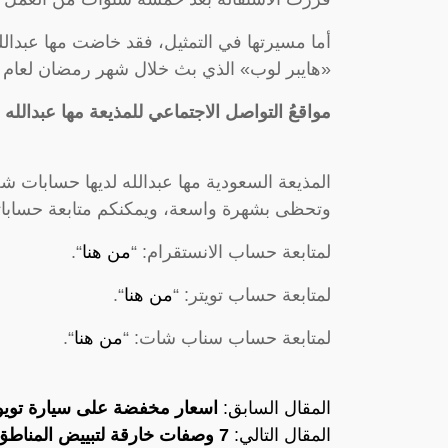
أما مسيرتها في التمثيل، فقد خاضت مها عبدالله
«هايبر لوب» الذي بث خلال شهر رمضان لعام 2019 لصالح قناة إم بي سي 1.
مواقعُ التواصل الاجتماعي للمذيعة مها عبدالله
المذيعة السعودية مها عبدالله لديها حسابات 
وتحظى بشهرة واسعة، ويمكنكم متابعة حساباتها 
لمتابعة حساب الانستقرام: “
من هنا
“.
لمتابعة حساب تويتر: “
من هنا
“.
لمتابعة حساب سناب شات: “
من هنا
“.
المقال السابق:
اسعار مخفضة على سيارة تويوتا كورو
المقال التالي:
7 وصفات خارقة لتبييض المناطق الحساسة وازالة