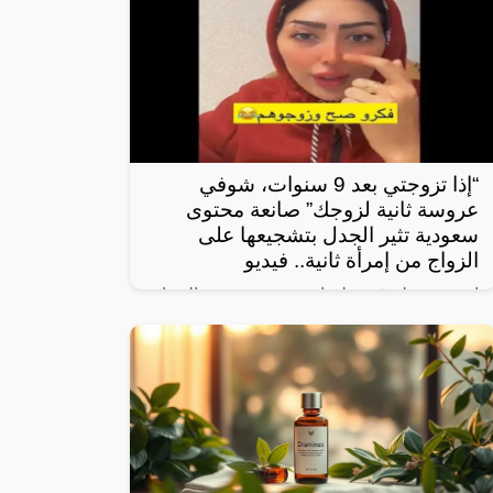
“إذا تزوجتي بعد 9 سنوات، شوفي
عروسة ثانية لزوجك” صانعة محتوى
سعودية تثير الجدل بتشجيعها على
الزواج من إمرأة ثانية.. فيديو
انتشر مقطع فيديو لصانعة محتوى تنصح النساء
بتزويج زوجها بامرأة ثانية، ما أثار جدلاً واسعاً.
وفي المقطع، تقول الصانعة: “إذا تزوجتي بعد 9
سنوات، شوفي عروسة ثانية