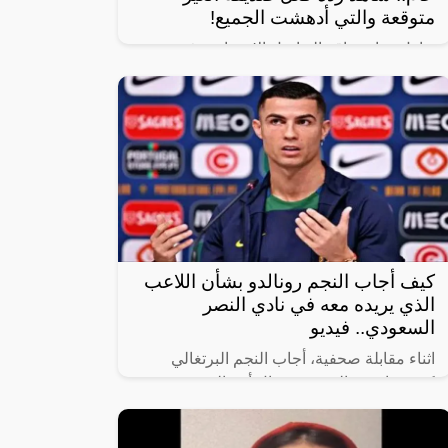
متوقعة والتي أدهشت الجميع!
تداول رواد مواقع التواصل الاجتماعي فيديو
مروع يظهر هجوم عدد من الكلاب على طفل
أثناء سيره في شارع عام برفقة صديقه.
كيف أجاب النجم رونالدو بشأن اللاعب
الذي يريده معه في نادي النصر
السعودي.. فيديو
اثناء مقابلة صحفية، أجاب النجم البرتغالي
كريستيانو رونالدو عن سؤال أحد الصحفيين
حول اللاعب الذي يرغب في رؤيته في صفوف
النصر، فأجاب رونالدو ضاحكًا “أختارك أنت،