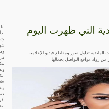
أنا
ية التي ظهرت اليوم
بدأ
وتط
شها
وما
 الماضية تداول صور ومقاطع فيديو للإعلامية
في 
ر من رواد مواقع التواصل بجمالها
ليك
وتد
الك
خلا
وتق
عقو
أقر
بفن