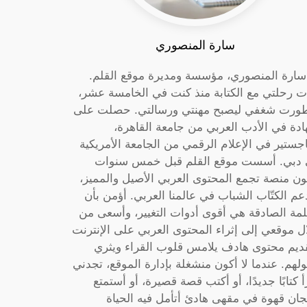
سارة المنصوري
 سارة المنصوري، مؤسسة ومديرة موقع القلم.
ت رحلتي مع الكتابة منذ كنت في الخامسة عشر،
ورت شغفي ليصبح مهنتي ورسالتي. حصلت على
دة في الأدب العربي من جامعة القاهرة،
جستير في الإعلام الرقمي من الجامعة الأمريكية
دبي. أسست موقع القلم قبل خمس سنوات
ون منصة تجمع المحتوى العربي الأصيل والمميز،
عم الكتّاب الشباب في عالمنا العربي. أؤمن بأن
لمة الصادقة هي أقوى أدوات التغيير، وأسعى من
ل موقعي إلى إثراء المحتوى العربي على الإنترنت
ديم محتوى هادف يلامس قلوب القراء ويثري
لهم. عندما لا أكون منشغلة بإدارة الموقع، تجدني
أ كتابًا جديدًا، أو أكتب قصة قصيرة، أو أستمتع
جان قهوة في مقهى هادئ أتأمل فيه الحياة