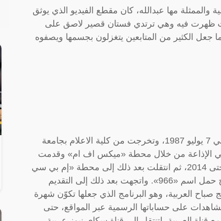
ية والممثلة مها عبدالله، كان مقطع الفيديو الذي يوثق
حيث ظهرت فيه وهي ترتدي فستان قصير لاصق على
جعل الكثير من المتابعين يتغزلون بجسمها ويصفوه
مها عبدالله هي مذيعة وممثلة سعودية ولدت في 7 يوليو 1987، وتخرجت من كلية الاعلام بجامعة
ة في الإذاعة من خلال محطة «ميكس اف ام» وقدمت
خلالها برنامج نفسي أنحف وذلك بعام 2010 وحتى 2014، ثم انتقلت بعد ذلك إلى محطة «إم بي سي
اف ام» وذلك لفترة قصيرة حيث قدمت برنامج حمل اسم «966». واتجهت بعد ذلك إلى التقديم
 صباح العربية، وهو البرنامج الذي جعلها تكوّن شهرة
اهدات على حساباتها الرسمية عبر المواقع، حتى
ناة العربية، لتنتقل إلى قناة سكاي نيوز عربية.