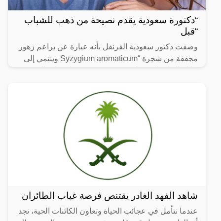
“دكتورة سعودية يقدم نصيحة من ذهب للشباب
“قبل
وصفت دكتور سعودية القرنفل بأنه عبارة عن براعم زهور
مجففة من شجرة “Syzygium aromaticum وينتمي إلى
عائلة النبات المسماة “yrtaceae”، وهو نبات دائم الخضرة
ينمو في
شاهد الفهد الغادر يقتنص فرصة غياب الطائران
عندما نتأمل في عجائب الحياة وتعاون الكائنات الحية، نجد