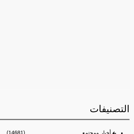
التصنيفات
(14681)
أخبار ومجتمع