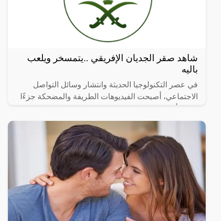
شاهد صقر الجديان الإفريقي ..يتمسخر ويلعب
باليه
في عصر التكنولوجيا الحديثة وانتشار وسائل التواصل
الاجتماعي، أصبحت الفيديوهات الطريفة والمضحكة جزءًا
لا يتجزأ من حياتنا اليومية، ومن بين الفيديوهات التي
انتشرت