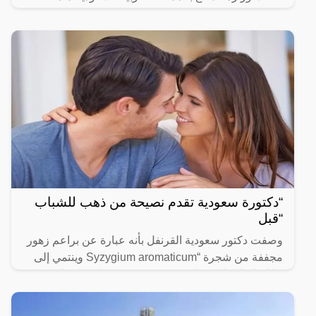
“دكتورة سعودية تقدم نصيحة من ذهب للشباب
“قبل
وصفت دكتور سعودية القرنفل بأنه عبارة عن براعم زهور
مجففة من شجرة “Syzygium aromaticum وينتمي إلى
عائلة النبات المسماة “yrtaceae”، وهو نبات دائم الخضرة
ينمو في