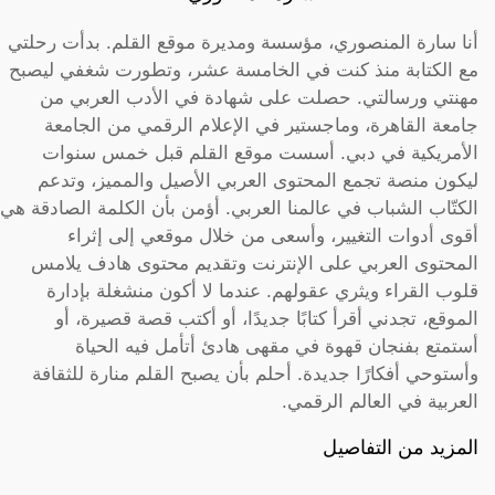
أنا سارة المنصوري، مؤسسة ومديرة موقع القلم. بدأت رحلتي
مع الكتابة منذ كنت في الخامسة عشر، وتطورت شغفي ليصبح
مهنتي ورسالتي. حصلت على شهادة في الأدب العربي من
جامعة القاهرة، وماجستير في الإعلام الرقمي من الجامعة
الأمريكية في دبي. أسست موقع القلم قبل خمس سنوات
ليكون منصة تجمع المحتوى العربي الأصيل والمميز، وتدعم
الكتّاب الشباب في عالمنا العربي. أؤمن بأن الكلمة الصادقة هي
أقوى أدوات التغيير، وأسعى من خلال موقعي إلى إثراء
المحتوى العربي على الإنترنت وتقديم محتوى هادف يلامس
قلوب القراء ويثري عقولهم. عندما لا أكون منشغلة بإدارة
الموقع، تجدني أقرأ كتابًا جديدًا، أو أكتب قصة قصيرة، أو
أستمتع بفنجان قهوة في مقهى هادئ أتأمل فيه الحياة
وأستوحي أفكارًا جديدة. أحلم بأن يصبح القلم منارة للثقافة
العربية في العالم الرقمي.
المزيد من التفاصيل