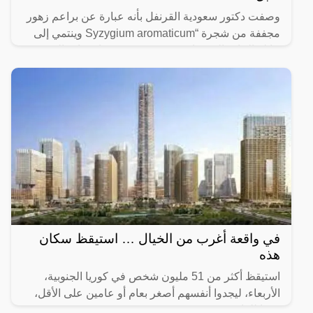
وصفت دكتور سعودية القرنفل بأنه عبارة عن براعم زهور
مجففة من شجرة “Syzygium aromaticum وينتمي إلى
عائلة النبات المسماة “yrtaceae”، وهو نبات دائم الخضرة
ينمو في
في واقعة أغرب من الخيال … استيقظ سكان
هذه
استيقظ أكثر من 51 مليون شخص في كوريا الجنوبية،
الأربعاء، ليجدوا أنفسهم أصغر بعام أو عامين على الأقل،
وفقا للقانون.