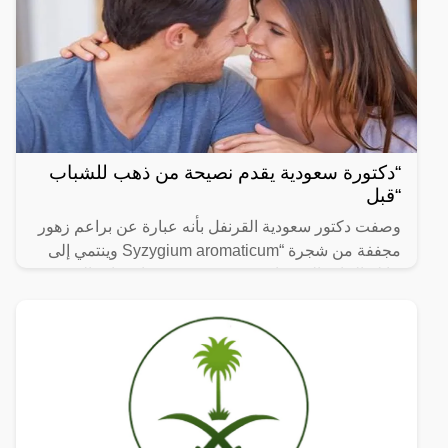
“دكتورة سعودية يقدم نصيحة من ذهب للشباب
“قبل
وصفت دكتور سعودية القرنفل بأنه عبارة عن براعم زهور
مجففة من شجرة “Syzygium aromaticum وينتمي إلى
عائلة النبات المسماة “yrtaceae”، وهو نبات دائم الخضرة
ينمو في