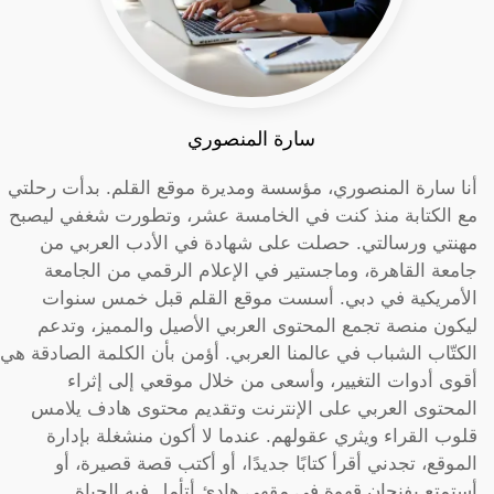
سارة المنصوري
أنا سارة المنصوري، مؤسسة ومديرة موقع القلم. بدأت رحلتي
مع الكتابة منذ كنت في الخامسة عشر، وتطورت شغفي ليصبح
مهنتي ورسالتي. حصلت على شهادة في الأدب العربي من
جامعة القاهرة، وماجستير في الإعلام الرقمي من الجامعة
الأمريكية في دبي. أسست موقع القلم قبل خمس سنوات
ليكون منصة تجمع المحتوى العربي الأصيل والمميز، وتدعم
الكتّاب الشباب في عالمنا العربي. أؤمن بأن الكلمة الصادقة هي
أقوى أدوات التغيير، وأسعى من خلال موقعي إلى إثراء
المحتوى العربي على الإنترنت وتقديم محتوى هادف يلامس
قلوب القراء ويثري عقولهم. عندما لا أكون منشغلة بإدارة
الموقع، تجدني أقرأ كتابًا جديدًا، أو أكتب قصة قصيرة، أو
أستمتع بفنجان قهوة في مقهى هادئ أتأمل فيه الحياة