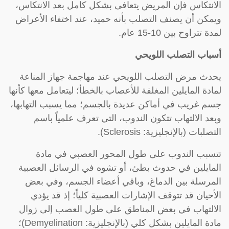
الانتكاس فإن المريض يتعافى بشكل كامل بعد الانتكاس،
ويمكن أن يصنف التصلب بأنه حميد، عند اختفاء الأعراض
لمدة تتراوح بين 10-15 عام.
أسباب التصلب اللويحي
يحدث مرض التصلب اللويحي عند مهاجمة جهاز المناعة
لمادة المايلين المغلفة للأعصاب بالخطأ؛ ليتعامل معها كأنها
جسم غريب في أماكن عديدة بالجسم؛ مما يسبب التهابها،
وبعد الالتهاب تتكون الندوب، التي تعرف علمياً باسم
التصلبات (بالإنجليزية: Sclerosis).
تتسبب الندوب على طول المحور العصبي في مادة
المايلين في حدوث بطئ، أو تشوه في الرسائل العصبية
المرسلة بين الدماغ، وباقي أعضاء الجسم، وفي بعض
الأحيان قد تتوقف الإشارات العصبية كلياً؛ إذ قد يؤدي
الالتهاب في بعض المناطق على طول العصب إلى زوال
مادة المايلين بشكل كلي (بالإنجليزية: Demyelination)؛