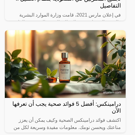
التفاصيل
في إعلان مارس 2021، قامت وزارة الموارد البشرية
والتنمية الاجتماعية في المملكة العربية السعودية بإلغاء
نظام الكفيل المعروف باسم “كفيل”، الذي كان يتيح لأرباب
درامينكس: أفضل 5 فوائد صحية يجب أن تعرفها
الآن
اكتشف فوائد درامينكس الصحية وكيف يمكن أن يعزز
مناعتك ويحسن نومك. معلومات مفيدة وسريعة لكل من
يهتم بصحته.