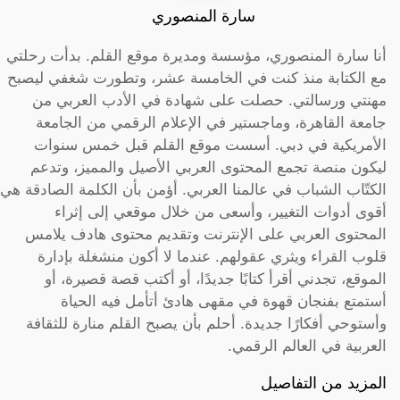
سارة المنصوري
أنا سارة المنصوري، مؤسسة ومديرة موقع القلم. بدأت رحلتي
مع الكتابة منذ كنت في الخامسة عشر، وتطورت شغفي ليصبح
مهنتي ورسالتي. حصلت على شهادة في الأدب العربي من
جامعة القاهرة، وماجستير في الإعلام الرقمي من الجامعة
الأمريكية في دبي. أسست موقع القلم قبل خمس سنوات
ليكون منصة تجمع المحتوى العربي الأصيل والمميز، وتدعم
الكتّاب الشباب في عالمنا العربي. أؤمن بأن الكلمة الصادقة هي
أقوى أدوات التغيير، وأسعى من خلال موقعي إلى إثراء
المحتوى العربي على الإنترنت وتقديم محتوى هادف يلامس
قلوب القراء ويثري عقولهم. عندما لا أكون منشغلة بإدارة
الموقع، تجدني أقرأ كتابًا جديدًا، أو أكتب قصة قصيرة، أو
أستمتع بفنجان قهوة في مقهى هادئ أتأمل فيه الحياة
وأستوحي أفكارًا جديدة. أحلم بأن يصبح القلم منارة للثقافة
العربية في العالم الرقمي.
المزيد من التفاصيل