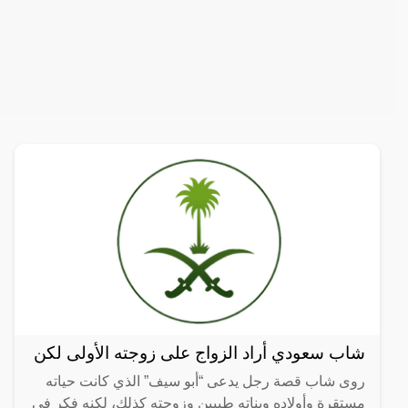
شاب سعودي أراد الزواج على زوجته الأولى لكن
روى شاب قصة رجل يدعى “أبو سيف” الذي كانت حياته
مستقرة وأولاده وبناته طيبين وزوجته كذلك، لكنه فكر في