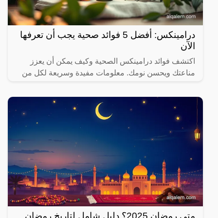
درامينكس: أفضل 5 فوائد صحية يجب أن تعرفها
الآن
اكتشف فوائد درامينكس الصحية وكيف يمكن أن يعزز
مناعتك ويحسن نومك. معلومات مفيدة وسريعة لكل من
يهتم بصحته.
متى رمضان 2025؟ دليل شامل لتاريخ رمضان