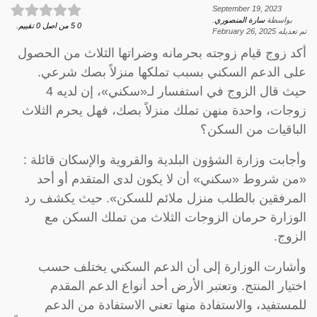
September 19, 2023
بواسطة
سارة المنصوري
.
0
5
من اصل
0
تقييم.
تم تعديله
February 26, 2025
أكد زوج قيام زوجته بحرمانه وضراتها الثلاث من الحصول
على الدعم السكني بسبب تملكها منزلاً بصك شرعي.
حيث قال الزوج في استفسار لـ«سكني»، إن لديه 4
زوجات، واحدة منهن تملك منزلاً بصك، فهل يحرم الثلاث
الباقيات من السكن؟
وأجابت وزارة الشؤون البلدية والقروية والإسكان قائلة :
«من شروط «سكني» أن لا يكون لدى المتقدم أو أحد
المرفقين بالطلب منزل ملائم للسكن». حيث يكشف رد
الوزارة حرمان الزوجات الثلاث من تملك السكن مع
الزوج.
وأشارت الوزارة إلى أن الدعم السكني يختلف حسب
اختيار المنتج. وتعتبر الأرض أحد أنواع الدعم المقدم
للمستفيد، والاستفادة منها تعني الاستفادة من الدعم