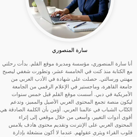
سارة المنصوري
أنا سارة المنصوري، مؤسسة ومديرة موقع القلم. بدأت رحلتي
مع الكتابة منذ كنت في الخامسة عشر، وتطورت شغفي ليصبح
مهنتي ورسالتي. حصلت على شهادة في الأدب العربي من
جامعة القاهرة، وماجستير في الإعلام الرقمي من الجامعة
الأمريكية في دبي. أسست موقع القلم قبل خمس سنوات
ليكون منصة تجمع المحتوى العربي الأصيل والمميز، وتدعم
الكتّاب الشباب في عالمنا العربي. أؤمن بأن الكلمة الصادقة هي
أقوى أدوات التغيير، وأسعى من خلال موقعي إلى إثراء
المحتوى العربي على الإنترنت وتقديم محتوى هادف يلامس
قلوب القراء ويثري عقولهم. عندما لا أكون منشغلة بإدارة