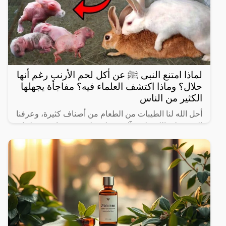
لماذا امتنع النبى ﷺ عن أكل لحم الأرنب رغم أنها
حلال؟ وماذا اكتشف العلماء فيه؟ مفاجأة يجهلها
الكثير من الناس
أحل الله لنا الطيبات من الطعام من أصناف كثيرة، وعرفنا
النبي صلى الله عليه وآله وسـلم على بعض ما حرم علينا،
ولكن يثير البعض من حين لآخر بعض المعلومات الغير