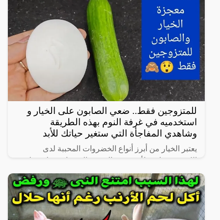
زوجية مشروعة أو علاقة محرمة مع الرجال، ففي هذا
المقال
للمتزوجين فقط.. ضعي الصابون على الخيار و
استخدميه في غرفة النوم بهذه الطريقة
وشاهدي المفاجأة التي ستغير حياتك للأبد
يعتبر الخيار من أبرز أنواع الخضروات المحببة لدى
الكثيرين، خاصة لأنه شبه خالي من السعرات وطعمه لذيذ
ومنعش، وله فوائد كثيرة لأنه غني بالفيتامينات والمعادن،
كما