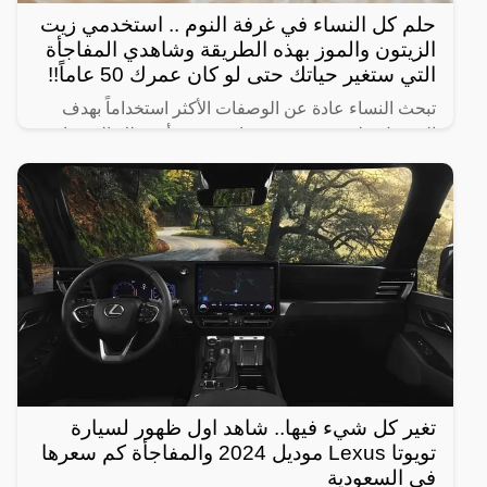
حلم كل النساء في غرفة النوم .. استخدمي زيت
الزيتون والموز بهذه الطريقة وشاهدي المفاجأة
التي ستغير حياتك حتى لو كان عمرك 50 عاماً!!
تبحث النساء عادة عن الوصفات الأكثر استخداماً بهدف
الحصول على شعر صحي وناعم، ومن أبرز تلك الوصفات
الخاصة بالبشرة والجسم للحصول على أفضل نتيجة خلال
فترة قصيرة،
تغير كل شيء فيها.. شاهد اول ظهور لسيارة
تويوتا Lexus موديل 2024 والمفاجأة كم سعرها
في السعودية