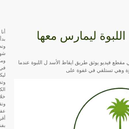
أنا
للبوة ليمارس معها
بدأ
وتط
شها
وما
مقطع فيديو يوثق طريق ايقاظ الأسد ل اللبوة عندما
في 
لبؤة وهي تستلقي في غفوة على
ليك
وتد
الك
خلا
وتق
عقو
أقر
بفن