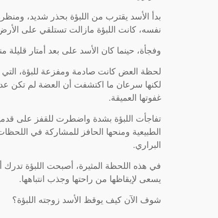
بدأ الأسد يقترب من اللبؤة بحذر شديد، ومنظر
نفسه، كانت اللبؤة مازالت تستلقي على الأرض، غ
وفجأة، حينما كان الأسد على بعد أمتار قليلة 
لحظة العض كانت صادمة ومفزعة للبؤة، التي اعت
لكنها سرعان ما اكتشفت أن العضة لم تكن عدوا
غفوتها العميقة.
تفاجأت اللبؤة بشدة واضطرت للقفز على قدميها
الطبيعية ومنحها الحافز للمشاركة في اللحظا
البراري.
في هذه اللحظة المثيرة، أصبحت اللبؤة تدرك أن 
يسعى لإيقاظها من راحتها وجذب انتباهها.
شوف الآن كيف يوقظ الأسد زوجته اللبؤة؟