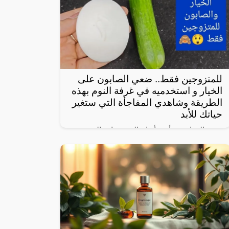
للمتزوجين فقط.. ضعي الصابون على
الخيار و استخدميه في غرفة النوم بهذه
الطريقة وشاهدي المفاجأة التي ستغير
حياتك للأبد
يعتبر الخيار من أبرز أنواع الخضروات المحببة
لدى الكثيرين، خاصة لأنه شبه خالي من
السعرات وطعمه لذيذ ومنعش، وله فوائد كثيرة
لأنه غني بالفيتامينات والمعادن، كما