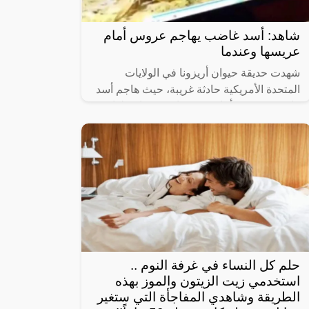
شاهد: أسد غاضب يهاجم عروس أمام
عريسها وعندما
شهدت حديقة حيوان أريزونا في الولايات
المتحدة الأمريكية حادثة غريبة، حيث هاجم أسد
غاضب عروس أمام عريسها، وعندما خذلها
زوجها وتركها للأسد ينهش جسدها حدثت
حلم كل النساء في غرفة النوم ..
استخدمي زيت الزيتون والموز بهذه
الطريقة وشاهدي المفاجأة التي ستغير