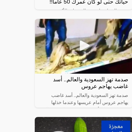
حياتك حتى لو كان عمرك 50 عاماً!!
تبحث النساء عادة عن الوصفات الأكثر
استخداماً بهدف الحصول على شعر صحي
وناعم، ومن أبرز تلك الوصفات الخاصة بالبشرة
والجسم للحصول على أفضل نتيجة خلال فترة
قصيرة،
صدمة تهز السعودية والعالم.. أسد
غاضب يهاجم عروس
صدمة تهز السعودية والعالم.. أسد غاضب
يهاجم عروس أمام عريسها وعندما خذلها
زوجها وتركها للأسف يمزق جسدها حدث مالم
يكن في الحسبان، حيث هاجم أسد غاضب فتاة
كانت