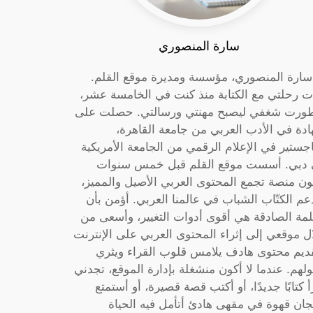
سارة المنصوري
 سارة المنصوري، مؤسسة ومديرة موقع القلم.
ت رحلتي مع الكتابة منذ كنت في الخامسة عشر،
ورت شغفي ليصبح مهنتي ورسالتي. حصلت على
دة في الأدب العربي من جامعة القاهرة،
جستير في الإعلام الرقمي من الجامعة الأمريكية
دبي. أسست موقع القلم قبل خمس سنوات
ون منصة تجمع المحتوى العربي الأصيل والمميز،
عم الكتّاب الشباب في عالمنا العربي. أؤمن بأن
لمة الصادقة هي أقوى أدوات التغيير، وأسعى من
ل موقعي إلى إثراء المحتوى العربي على الإنترنت
ديم محتوى هادف يلامس قلوب القراء ويثري
لهم. عندما لا أكون منشغلة بإدارة الموقع، تجدني
أ كتابًا جديدًا، أو أكتب قصة قصيرة، أو أستمتع
جان قهوة في مقهى هادئ أتأمل فيه الحياة