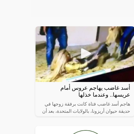
أسد غاضب يهاجم عروس أمام
عريسها.. وعندما خذلها
هاجم أسد غاضب فتاة كانت برفقة زوجها في
حديقة حيوان أريزونا، بالولايات المتحدة، بعد أن
دخلت منطقة ممنوعة، لالتقاط صورة سلفي .