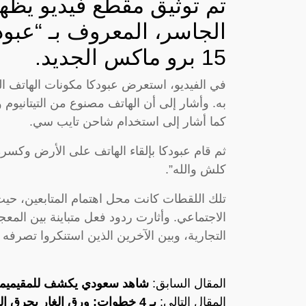
تم توثيق مقطع فيديو يظهر
الجاسر، المعروف بـ “عبود
15 برو ماكس الجديد.
في الفيديو، استعرض عبودكا مكونات الهاتف 
به. وأشار إلى أن الهاتف مصنوع من التيتانيوم و
كما أشار إلى استخدام شاحن تايب سي.
ثم قام عبودكا بإلقاء الهاتف على الأرض وكسره،
كلش والله”.
تلك اللقطات كانت محل اهتمام المتابعين، حي
الاجتماعي. وأثارت ردود فعل متباينة بين المعجبين
التجارية، وبين الآخرين الذين استنكروا تصرفه وا
المقال السابق:
شاهد سعودي يكشف للمقيميمن
المقال التالي:
بـ 4 خطوات: ورق الغار يحرق الدهون ويجعل بطنك