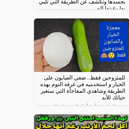
بجسدها وتكشف عن الطريقة التي تلبي
بها رغبتها الم
في واحدة من نوادر النساء العربيات اللاتي
يعشن شهوة مفرطة في الرغبة بالعلاقة
الجنسية، سواءً ضمن علاقة زوجية مشروعة أو
علاقة محرمة مع الرجال، ففي هذا المقال
للمتزوجين فقط.. ضعي الصابون على
الخيار و استخدميه في غرفة النوم بهذه
الطريقة وشاهدي المفاجأة التي ستغير
حياتك للأبد
يعتبر الخيار من أبرز أنواع الخضروات المحببة
لدى الكثيرين، خاصة لأنه شبه خالي من
السعرات وطعمه لذيذ ومنعش، وله فوائد كثيرة
لأنه غني بالفيتامينات والمعادن، كما