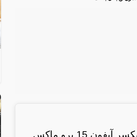
شاهد مشهور كويتي يكسر آيفون 15 برو ماكس