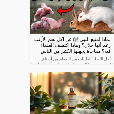
لماذا امتنع النبى ﷺ عن أكل لحم الأرنب
رغم أنها حلال؟ وماذا اكتشف العلماء
فيه؟ مفاجأة يجهلها الكثير من الناس
أحل الله لنا الطيبات من الطعام من أصناف
كثيرة، وعرفنا النبي صلى الله عليه وآله وسـلم
على بعض ما حرم علينا، ولكن يثير البعض من
حين لآخر بعض المعلومات الغير