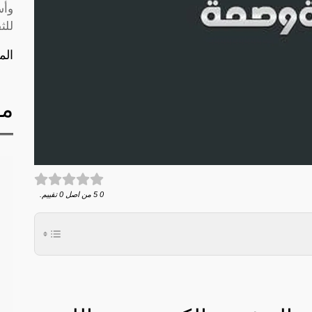
وأس
للث
الم
مق
0
5
من اصل
0
تقييم.