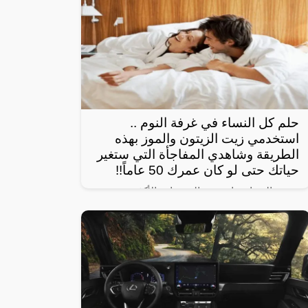
حلم كل النساء في غرفة النوم ..
استخدمي زيت الزيتون والموز بهذه
الطريقة وشاهدي المفاجأة التي ستغير
حياتك حتى لو كان عمرك 50 عاماً!!
تبحث النساء عادة عن الوصفات الأكثر
استخداماً بهدف الحصول على شعر صحي
وناعم، ومن أبرز تلك الوصفات الخاصة بالبشرة
والجسم للحصول على أفضل نتيجة خلال فترة
قصيرة،