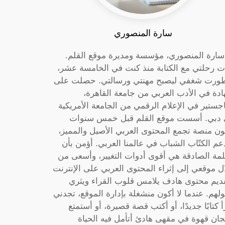
سارة المنصوري
 سارة المنصوري، مؤسسة ومديرة موقع القلم.
ت رحلتي مع الكتابة منذ كنت في الخامسة عشر،
ورت شغفي ليصبح مهنتي ورسالتي. حصلت على
دة في الأدب العربي من جامعة القاهرة،
جستير في الإعلام الرقمي من الجامعة الأمريكية
دبي. أسست موقع القلم قبل خمس سنوات
ون منصة تجمع المحتوى العربي الأصيل والمميز،
عم الكتّاب الشباب في عالمنا العربي. أؤمن بأن
لمة الصادقة هي أقوى أدوات التغيير، وأسعى من
ل موقعي إلى إثراء المحتوى العربي على الإنترنت
ديم محتوى هادف يلامس قلوب القراء ويثري
لهم. عندما لا أكون منشغلة بإدارة الموقع، تجدني
أ كتابًا جديدًا، أو أكتب قصة قصيرة، أو أستمتع
جان قهوة في مقهى هادئ أتأمل فيه الحياة