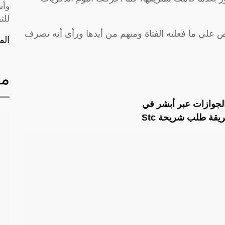
وأس
للث
رض على ما فعلته الفتاة ومنهم من أيدها ورأى أنه تصرف
الم
مق
لجوازات عبر أبشر في
قة طلب شريحة Stc