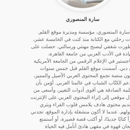
سارة المنصوري
 سارة المنصوري، مؤسسة ومديرة موقع القلم.
ت رحلتي مع الكتابة منذ كنت في الخامسة عشر،
ورت شغفي ليصبح مهنتي ورسالتي. حصلت على
دة في الأدب العربي من جامعة القاهرة،
جستير في الإعلام الرقمي من الجامعة الأمريكية
دبي. أسست موقع القلم قبل خمس سنوات
ون منصة تجمع المحتوى العربي الأصيل والمميز،
عم الكتّاب الشباب في عالمنا العربي. أؤمن بأن
لمة الصادقة هي أقوى أدوات التغيير، وأسعى من
ل موقعي إلى إثراء المحتوى العربي على الإنترنت
ديم محتوى هادف يلامس قلوب القراء ويثري
لهم. عندما لا أكون منشغلة بإدارة الموقع، تجدني
أ كتابًا جديدًا، أو أكتب قصة قصيرة، أو أستمتع
جان قهوة في مقهى هادئ أتأمل فيه الحياة