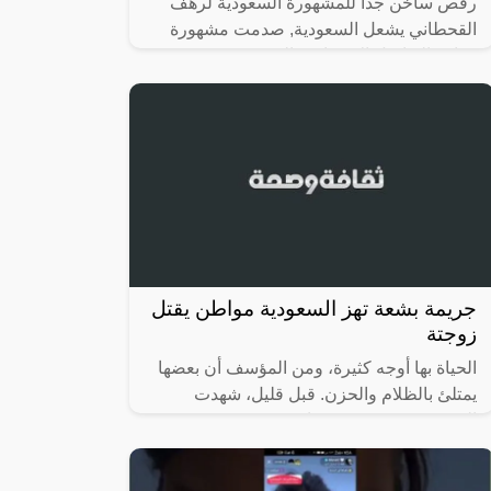
رقص ساخن جداً للمشهورة السعودية لرهف
القحطاني يشعل السعودية, صدمت مشهورة
مواقع التواصل الاجتماعي السعودية، رهف
القحطاني، الجمهور بطريقة رقصها والميكاج
الذي
جريمة بشعة تهز السعودية مواطن يقتل
زوجتة
الحياة بها أوجه كثيرة، ومن المؤسف أن بعضها
يمتلئ بالظلام والحزن. قبل قليل، شهدت
السعودية في مدينة جيزان جريمة بشعة
رسخت في الأذهان، وسرقت الأنفاس، حيث
تسللت