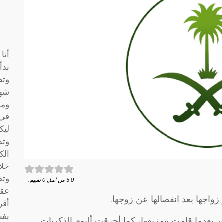
أنا
بدأ
وتط
شها
وما
في 
ليك
وتد
الك
خلا
وتق
0
5
من اصل
0
تقييم.
عقو
واجها بعد انفصالها عن زوجها.
أقر
بفن
ر بعدما قامت بتمزيقها، كما أحرقت ألبوم الذكريات