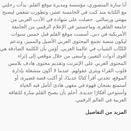
أنا سارة المنصوري، مؤسسة ومديرة موقع القلم. بدأت رحلتي
مع الكتابة منذ كنت في الخامسة عشر، وتطورت شغفي ليصبح
مهنتي ورسالتي. حصلت على شهادة في الأدب العربي من
جامعة القاهرة، وماجستير في الإعلام الرقمي من الجامعة
الأمريكية في دبي. أسست موقع القلم قبل خمس سنوات
ليكون منصة تجمع المحتوى العربي الأصيل والمميز، وتدعم
الكتّاب الشباب في عالمنا العربي. أؤمن بأن الكلمة الصادقة هي
أقوى أدوات التغيير، وأسعى من خلال موقعي إلى إثراء
المحتوى العربي على الإنترنت وتقديم محتوى هادف يلامس
قلوب القراء ويثري عقولهم. عندما لا أكون منشغلة بإدارة
الموقع، تجدني أقرأ كتابًا جديدًا، أو أكتب قصة قصيرة، أو
أستمتع بفنجان قهوة في مقهى هادئ أتأمل فيه الحياة
وأستوحي أفكارًا جديدة. أحلم بأن يصبح القلم منارة للثقافة
العربية في العالم الرقمي.
المزيد من التفاصيل