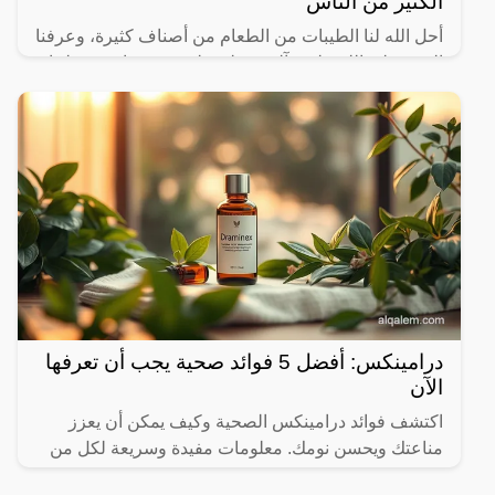
الكثير من الناس
أحل الله لنا الطيبات من الطعام من أصناف كثيرة، وعرفنا
النبي صلى الله عليه وآله وسـلم على بعض ما حرم علينا،
ولكن يثير البعض من حين لآخر بعض المعلومات الغير
درامينكس: أفضل 5 فوائد صحية يجب أن تعرفها
الآن
اكتشف فوائد درامينكس الصحية وكيف يمكن أن يعزز
مناعتك ويحسن نومك. معلومات مفيدة وسريعة لكل من
يهتم بصحته.