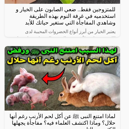
للمتزوجين فقط.. ضعي الصابون على الخيار و
استخدميه في غرفة النوم بهذه الطريقة
وشاهدي المفاجأة التي ستغير حياتك للأبد
يعتبر الخيار من أبرز أنواع الخضروات المحببة لدى
الكثيرين، خاصة لأنه شبه خالي من السعرات وطعمه لذيذ
ومنعش، وله فوائد كثيرة لأنه غني بالفيتامينات والمعادن،
كما
لماذا امتنع النبى ﷺ عن أكل لحم الأرنب رغم أنها
حلال؟ وماذا اكتشف العلماء فيه؟ مفاجأة يجهلها