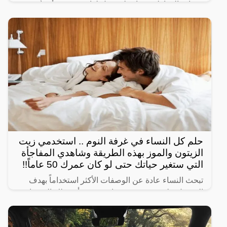
حساب المواطن وفئات لن ينزل لها دعم حيث أنشأت
الحكومة السعودية برنامج حساب المواطن لحماية الأسر
السعودية من
حلم كل النساء في غرفة النوم .. استخدمي زيت
الزيتون والموز بهذه الطريقة وشاهدي المفاجأة
التي ستغير حياتك حتى لو كان عمرك 50 عاماً!!
تبحث النساء عادة عن الوصفات الأكثر استخداماً بهدف
الحصول على شعر صحي وناعم، ومن أبرز تلك الوصفات
الخاصة بالبشرة والجسم للحصول على أفضل نتيجة خلال
فترة قصيرة،