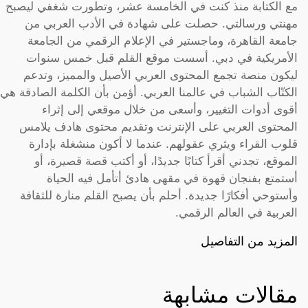
مع الكتابة منذ كنت في الخامسة عشر، وتطورت شغفي ليصبح
مهنتي ورسالتي. حصلت على شهادة في الأدب العربي من
جامعة القاهرة، وماجستير في الإعلام الرقمي من الجامعة
الأمريكية في دبي. أسست موقع القلم قبل خمس سنوات
ليكون منصة تجمع المحتوى العربي الأصيل والمميز، وتدعم
الكتّاب الشباب في عالمنا العربي. أؤمن بأن الكلمة الصادقة هي
أقوى أدوات التغيير، وأسعى من خلال موقعي إلى إثراء
المحتوى العربي على الإنترنت وتقديم محتوى هادف يلامس
قلوب القراء ويثري عقولهم. عندما لا أكون منشغلة بإدارة
الموقع، تجدني أقرأ كتابًا جديدًا، أو أكتب قصة قصيرة، أو
أستمتع بفنجان قهوة في مقهى هادئ أتأمل فيه الحياة
وأستوحي أفكارًا جديدة. أحلم بأن يصبح القلم منارة للثقافة
العربية في العالم الرقمي.
المزيد من التفاصيل
مقالات مشابهة