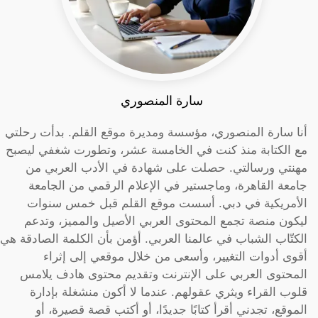
سارة المنصوري
أنا سارة المنصوري، مؤسسة ومديرة موقع القلم. بدأت رحلتي
مع الكتابة منذ كنت في الخامسة عشر، وتطورت شغفي ليصبح
مهنتي ورسالتي. حصلت على شهادة في الأدب العربي من
جامعة القاهرة، وماجستير في الإعلام الرقمي من الجامعة
الأمريكية في دبي. أسست موقع القلم قبل خمس سنوات
ليكون منصة تجمع المحتوى العربي الأصيل والمميز، وتدعم
الكتّاب الشباب في عالمنا العربي. أؤمن بأن الكلمة الصادقة هي
أقوى أدوات التغيير، وأسعى من خلال موقعي إلى إثراء
المحتوى العربي على الإنترنت وتقديم محتوى هادف يلامس
قلوب القراء ويثري عقولهم. عندما لا أكون منشغلة بإدارة
الموقع، تجدني أقرأ كتابًا جديدًا، أو أكتب قصة قصيرة، أو