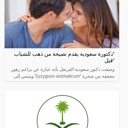
“دكتورة سعودية يقدم نصيحة من ذهب للشباب
“قبل
وصفت دكتور سعودية القرنفل بأنه عبارة عن براعم زهور
مجففة من شجرة “Syzygium aromaticum وينتمي إلى
عائلة النبات المسماة “yrtaceae”، وهو نبات دائم الخضرة
ينمو في