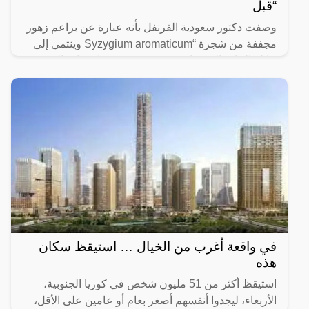
“قبل
وصفت دكتور سعودية القرنفل بأنه عبارة عن براعم زهور
مجففة من شجرة “Syzygium aromaticum وينتمي إلى
عائلة النبات المسماة “yrtaceae”، وهو نبات دائم الخضرة
ينمو في
في واقعة أغرب من الخيال … استيقظ سكان
هذه
استيقظ أكثر من 51 مليون شخص في كوريا الجنوبية،
الأربعاء، ليجدوا أنفسهم أصغر بعام أو عامين على الأقل،