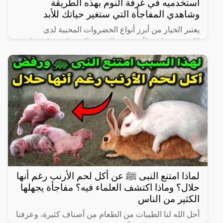
استخدميه في غرفة النوم بهذه الطريقة
وشاهدي المفاجأة التي ستغير حياتك للأبد
يعتبر الخيار من أبرز أنواع الخضروات المحببة لدى
الكثيرين، خاصة لأنه شبه خالي من السعرات وطعمه لذيذ
ومنعش، وله فوائد كثيرة لأنه غني بالفيتامينات والمعادن،
كما
لماذا امتنع النبى ﷺ عن أكل لحم الأرنب رغم أنها
حلال؟ وماذا اكتشف العلماء فيه؟ مفاجأة يجهلها
الكثير من الناس
أحل الله لنا الطيبات من الطعام من أصناف كثيرة، وعرفنا