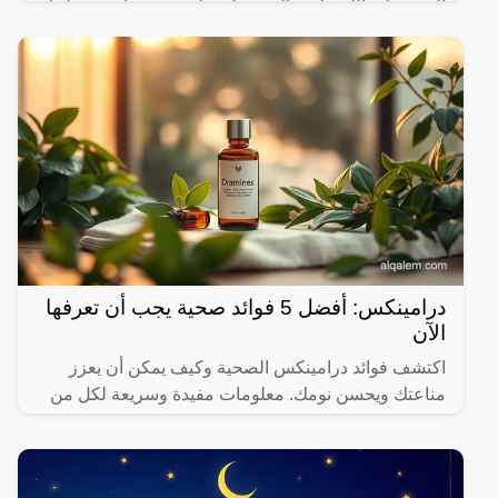
النبي صلى الله عليه وآله وسـلم على بعض ما حرم علينا،
ولكن يثير البعض من حين لآخر بعض المعلومات الغير
درامينكس: أفضل 5 فوائد صحية يجب أن تعرفها
الآن
اكتشف فوائد درامينكس الصحية وكيف يمكن أن يعزز
مناعتك ويحسن نومك. معلومات مفيدة وسريعة لكل من
يهتم بصحته.