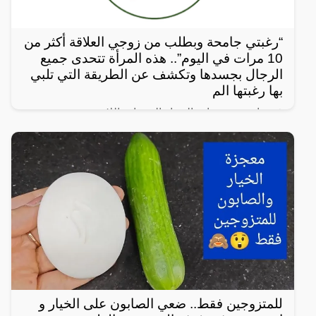
“رغبتي جامحة وبطلب من زوجي العلاقة أكثر من
10 مرات في اليوم”.. هذه المرأة تتحدى جميع
الرجال بجسدها وتكشف عن الطريقة التي تلبي
بها رغبتها الم
في واحدة من نوادر النساء العربيات اللاتي يعشن شهوة
مفرطة في الرغبة بالعلاقة الجنسية، سواءً ضمن علاقة
زوجية مشروعة أو علاقة محرمة مع الرجال، ففي هذا
المقال
للمتزوجين فقط.. ضعي الصابون على الخيار و