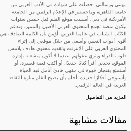
مهنتي ورسالتي. حصلت على شهادة في الأدب العربي من
جامعة القاهرة، وماجستير في الإعلام الرقمي من الجامعة
الأمريكية في دبي. أسست موقع القلم قبل خمس سنوات
ليكون منصة تجمع المحتوى العربي الأصيل والمميز، وتدعم
الكتّاب الشباب في عالمنا العربي. أؤمن بأن الكلمة الصادقة هي
أقوى أدوات التغيير، وأسعى من خلال موقعي إلى إثراء
المحتوى العربي على الإنترنت وتقديم محتوى هادف يلامس
قلوب القراء ويثري عقولهم. عندما لا أكون منشغلة بإدارة
الموقع، تجدني أقرأ كتابًا جديدًا، أو أكتب قصة قصيرة، أو
أستمتع بفنجان قهوة في مقهى هادئ أتأمل فيه الحياة
وأستوحي أفكارًا جديدة. أحلم بأن يصبح القلم منارة للثقافة
العربية في العالم الرقمي.
المزيد من التفاصيل
مقالات مشابهة