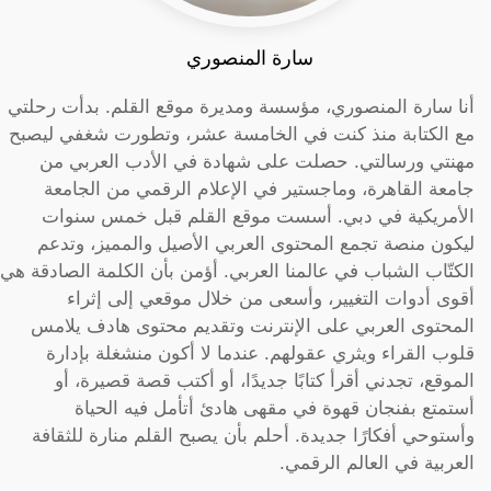
سارة المنصوري
أنا سارة المنصوري، مؤسسة ومديرة موقع القلم. بدأت رحلتي
مع الكتابة منذ كنت في الخامسة عشر، وتطورت شغفي ليصبح
مهنتي ورسالتي. حصلت على شهادة في الأدب العربي من
جامعة القاهرة، وماجستير في الإعلام الرقمي من الجامعة
الأمريكية في دبي. أسست موقع القلم قبل خمس سنوات
ليكون منصة تجمع المحتوى العربي الأصيل والمميز، وتدعم
الكتّاب الشباب في عالمنا العربي. أؤمن بأن الكلمة الصادقة هي
أقوى أدوات التغيير، وأسعى من خلال موقعي إلى إثراء
المحتوى العربي على الإنترنت وتقديم محتوى هادف يلامس
قلوب القراء ويثري عقولهم. عندما لا أكون منشغلة بإدارة
الموقع، تجدني أقرأ كتابًا جديدًا، أو أكتب قصة قصيرة، أو
أستمتع بفنجان قهوة في مقهى هادئ أتأمل فيه الحياة
وأستوحي أفكارًا جديدة. أحلم بأن يصبح القلم منارة للثقافة
العربية في العالم الرقمي.