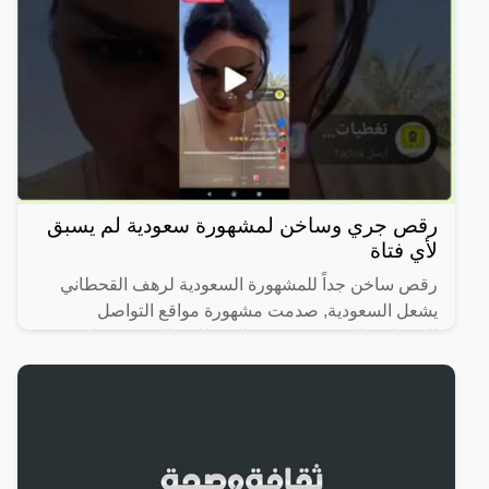
رقص جري وساخن لمشهورة سعودية لم يسبق
لأي فتاة
رقص ساخن جداً للمشهورة السعودية لرهف القحطاني
يشعل السعودية, صدمت مشهورة مواقع التواصل
الاجتماعي السعودية، رهف القحطاني، الجمهور بطريقة
رقصها والميكاج الذي