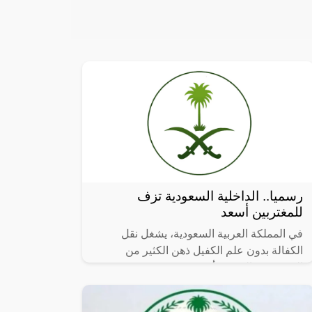
رسميا.. الداخلية السعودية تزف
للمغتربين أسعد
في المملكة العربية السعودية، يشغل نقل
الكفالة بدون علم الكفيل ذهن الكثير من
المقيمين. والحقيقة أنه موضوع مهم يستوجب
التفكير والبحث. في هذا المقال، سوف نتطرق