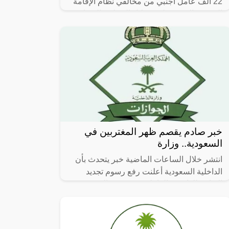
22 ألف عامل اجنبي من مخالفي نظام الإقامة
الذين تم القبض عليهم خلال الحملات الميدانية
المشتركة التي تم تنفيذها
خبر صادم يقصم ظهر المغتربين في
السعودية.. وزارة
انتشر خلال الساعات الماضية خبر يتحدث بأن
الداخلية السعودية أعلنت رفع رسوم تجديد
الإقامة للوافدين العاملين في بعض المهن، وهو
ما اثار الفزع في قلوب الكثير من