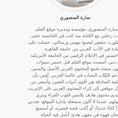
سارة المنصوري
 سارة المنصوري، مؤسسة ومديرة موقع القلم.
ت رحلتي مع الكتابة منذ كنت في الخامسة عشر،
ورت شغفي ليصبح مهنتي ورسالتي. حصلت على
دة في الأدب العربي من جامعة القاهرة،
جستير في الإعلام الرقمي من الجامعة الأمريكية
دبي. أسست موقع القلم قبل خمس سنوات
ون منصة تجمع المحتوى العربي الأصيل والمميز،
عم الكتّاب الشباب في عالمنا العربي. أؤمن بأن
لمة الصادقة هي أقوى أدوات التغيير، وأسعى من
ل موقعي إلى إثراء المحتوى العربي على الإنترنت
ديم محتوى هادف يلامس قلوب القراء ويثري
لهم. عندما لا أكون منشغلة بإدارة الموقع، تجدني
أ كتابًا جديدًا، أو أكتب قصة قصيرة، أو أستمتع
جان قهوة في مقهى هادئ أتأمل فيه الحياة