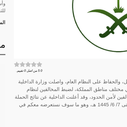
وأس
للث
الم
مق
0
5
من اصل
0
تقييم.
، والحفاظ على النظام العام، واصلت وزارة الداخلية
في مختلف مناطق المملكة، لضبط المخالفين لنظام
لفين لأمن الحدود، وقد أعلنت الداخلية عن نتائج الحملة
الميدانية التي تمت من الفترة 1/ 6/ 1445 هـ حتى 7/ 6/ 1445 هـ، وهو ما سوف نستعرضه معكم في