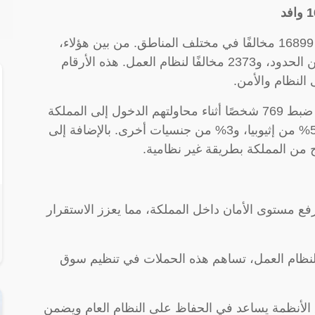
: خلال هذه الفترة، تم ضبط 16899 مخالفًا في مختلف المناطق. من بين هؤلاء،
11033 مخالفًا لنظام الإقامة، 3493 مخالفًا لأمن الحدود، و2373 مخالفًا لنظام العمل. هذه الأرقام
النظام والأمن.
: تم ضبط 769 شخصًا أثناء محاولتهم الدخول إلى المملكة
بطريقة غير نظامية، 39% منهم من اليمن، و58% من إثيوبيا، و3% من جنسيات أخرى. بالإضافة إلى
ع مستوى الأمان داخل المملكة، مما يعزز الاستقرار
لنظام العمل، تساهم هذه الحملات في تنظيم سوق
 الأنظمة يساعد في الحفاظ على النظام العام ويضمن