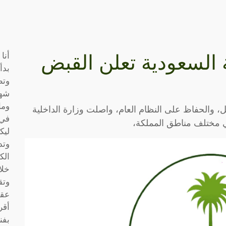
أنا
ة السعودية تعلن القبض
بدأ
وتط
شها
وما
، والحفاظ على النظام العام، واصلت وزارة الداخلية
في 
في مختلف مناطق المملكة،
ليك
وتد
الك
خلا
وتق
عقو
أقر
بفن