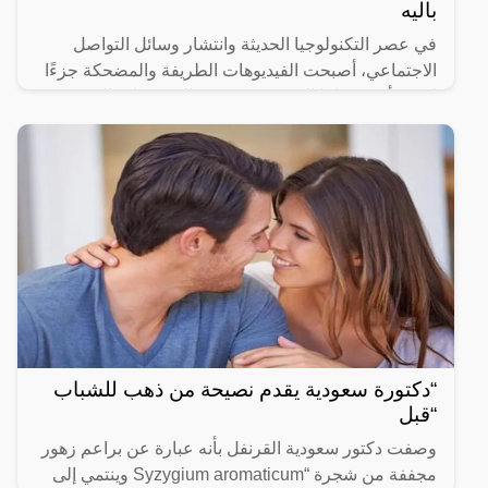
باليه
في عصر التكنولوجيا الحديثة وانتشار وسائل التواصل
الاجتماعي، أصبحت الفيديوهات الطريفة والمضحكة جزءًا
لا يتجزأ من حياتنا اليومية، ومن بين الفيديوهات التي
انتشرت
“دكتورة سعودية يقدم نصيحة من ذهب للشباب
“قبل
وصفت دكتور سعودية القرنفل بأنه عبارة عن براعم زهور
مجففة من شجرة “Syzygium aromaticum وينتمي إلى