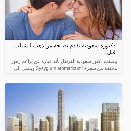
“دكتورة سعودية تقدم نصيحة من ذهب للشباب
“قبل
وصفت دكتور سعودية القرنفل بأنه عبارة عن براعم زهور
مجففة من شجرة “Syzygium aromaticum وينتمي إلى
عائلة النبات المسماة “yrtaceae”، وهو نبات دائم الخضرة
ينمو في