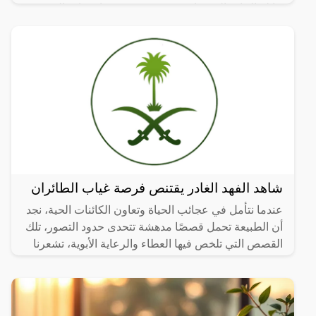
عائلة النبات المسماة “yrtaceae”، وهو نبات دائم الخضرة
ينمو في
شاهد الفهد الغادر يقتنص فرصة غياب الطائران
عندما نتأمل في عجائب الحياة وتعاون الكائنات الحية، نجد
أن الطبيعة تحمل قصصًا مدهشة تتحدى حدود التصور، تلك
القصص التي تلخص فيها العطاء والرعاية الأبوية، تشعرنا