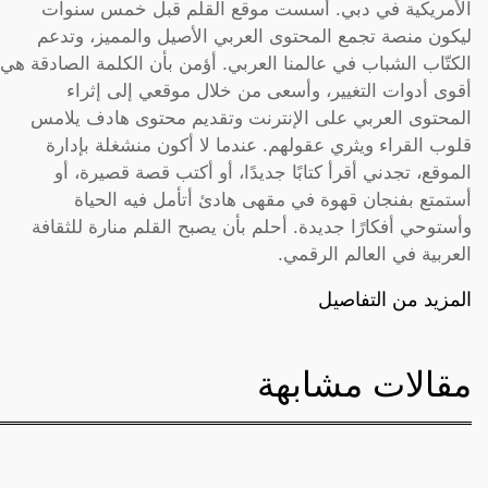
الأمريكية في دبي. أسست موقع القلم قبل خمس سنوات
ليكون منصة تجمع المحتوى العربي الأصيل والمميز، وتدعم
الكتّاب الشباب في عالمنا العربي. أؤمن بأن الكلمة الصادقة هي
أقوى أدوات التغيير، وأسعى من خلال موقعي إلى إثراء
المحتوى العربي على الإنترنت وتقديم محتوى هادف يلامس
قلوب القراء ويثري عقولهم. عندما لا أكون منشغلة بإدارة
الموقع، تجدني أقرأ كتابًا جديدًا، أو أكتب قصة قصيرة، أو
أستمتع بفنجان قهوة في مقهى هادئ أتأمل فيه الحياة
وأستوحي أفكارًا جديدة. أحلم بأن يصبح القلم منارة للثقافة
العربية في العالم الرقمي.
المزيد من التفاصيل
مقالات مشابهة