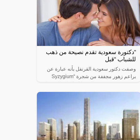
“دكتورة سعودية تقدم نصيحة من ذهب
للشباب “قبل
وصفت دكتور سعودية القرنفل بأنه عبارة عن
براعم زهور مجففة من شجرة “Syzygium
aromaticum وينتمي إلى عائلة النبات المسماة
“yrtaceae”، وهو نبات دائم الخضرة ينمو في