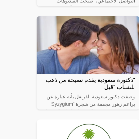
التواصل الاجتماعي، أصبحت الفيديوهات
الطريفة والمضحكة جزءًا لا يتجزأ من حياتنا
اليومية، ومن بين الفيديوهات التي انتشرت
“دكتورة سعودية يقدم نصيحة من ذهب
للشباب “قبل
وصفت دكتور سعودية القرنفل بأنه عبارة عن
براعم زهور مجففة من شجرة “Syzygium
aromaticum وينتمي إلى عائلة النبات المسماة
“yrtaceae”، وهو نبات دائم الخضرة ينمو في