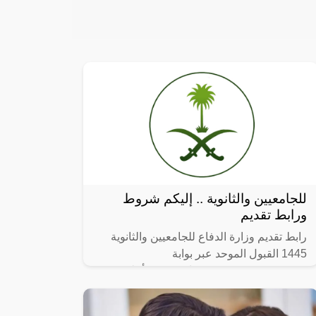
للجامعيين والثانوية .. إليكم شروط
ورابط تقديم
رابط تقديم وزارة الدفاع للجامعيين والثانوية
1445 القبول الموحد عبر بوابة
afca.mod.gov.sa ، في بيان رسمي أعلنت
وزارة الدفاع بالمملكة العربية السعودية متمثلة