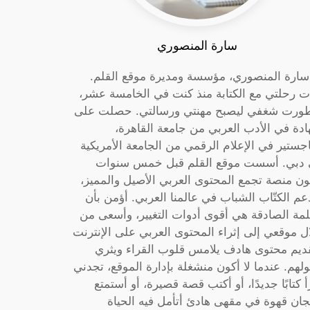
سارة المنصوري
 سارة المنصوري، مؤسسة ومديرة موقع القلم.
ت رحلتي مع الكتابة منذ كنت في الخامسة عشر،
ورت شغفي ليصبح مهنتي ورسالتي. حصلت على
دة في الأدب العربي من جامعة القاهرة،
جستير في الإعلام الرقمي من الجامعة الأمريكية
دبي. أسست موقع القلم قبل خمس سنوات
ون منصة تجمع المحتوى العربي الأصيل والمميز،
عم الكتّاب الشباب في عالمنا العربي. أؤمن بأن
لمة الصادقة هي أقوى أدوات التغيير، وأسعى من
ل موقعي إلى إثراء المحتوى العربي على الإنترنت
ديم محتوى هادف يلامس قلوب القراء ويثري
لهم. عندما لا أكون منشغلة بإدارة الموقع، تجدني
أ كتابًا جديدًا، أو أكتب قصة قصيرة، أو أستمتع
جان قهوة في مقهى هادئ أتأمل فيه الحياة