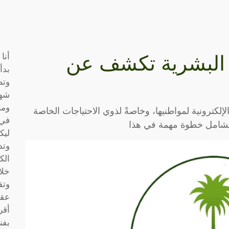
أنا
د البشرية تكشف عن
بدأ
وتط
شها
وما
كترونية لمواطنيها، وخاصةً لذوي الاحتياجات الخاصة
في 
 الشامل خطوة مهمة في هذا
ليك
وتد
الك
خلا
وتق
عقو
أقر
بفن