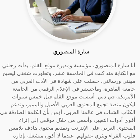
سارة المنصوري
أنا سارة المنصوري، مؤسسة ومديرة موقع القلم. بدأت رحلتي
مع الكتابة منذ كنت في الخامسة عشر، وتطورت شغفي ليصبح
مهنتي ورسالتي. حصلت على شهادة في الأدب العربي من
جامعة القاهرة، وماجستير في الإعلام الرقمي من الجامعة
الأمريكية في دبي. أسست موقع القلم قبل خمس سنوات
ليكون منصة تجمع المحتوى العربي الأصيل والمميز، وتدعم
الكتّاب الشباب في عالمنا العربي. أؤمن بأن الكلمة الصادقة هي
أقوى أدوات التغيير، وأسعى من خلال موقعي إلى إثراء
المحتوى العربي على الإنترنت وتقديم محتوى هادف يلامس
قلوب القراء ويثري عقولهم. عندما لا أكون منشغلة بإدارة