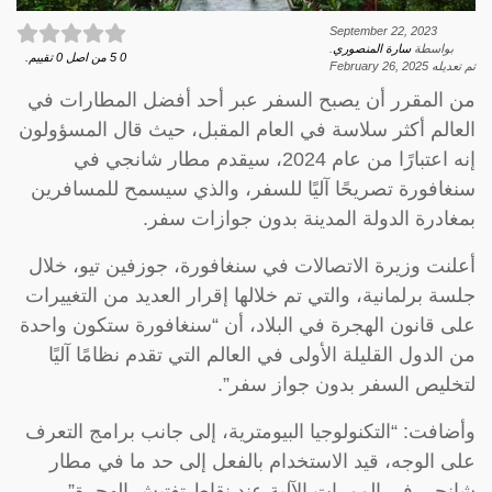
September 22, 2023
بواسطة
سارة المنصوري
.
0
5
من اصل
0
تقييم.
تم تعديله
February 26, 2025
من المقرر أن يصبح السفر عبر أحد أفضل المطارات في
العالم أكثر سلاسة في العام المقبل، حيث قال المسؤولون
إنه اعتبارًا من عام 2024، سيقدم مطار شانجي في
سنغافورة تصريحًا آليًا للسفر، والذي سيسمح للمسافرين
بمغادرة الدولة المدينة بدون جوازات سفر.
أعلنت وزيرة الاتصالات في سنغافورة، جوزفين تيو، خلال
جلسة برلمانية، والتي تم خلالها إقرار العديد من التغييرات
على قانون الهجرة في البلاد، أن “سنغافورة ستكون واحدة
من الدول القليلة الأولى في العالم التي تقدم نظامًا آليًا
لتخليص السفر بدون جواز سفر”.
وأضافت: “التكنولوجيا البيومترية، إلى جانب برامج التعرف
على الوجه، قيد الاستخدام بالفعل إلى حد ما في مطار
شانجي في الممرات الآلية عند نقاط تفتيش الهجرة”.