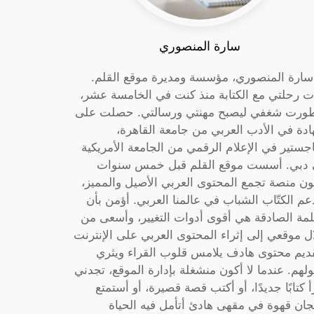
سارة المنصوري
 سارة المنصوري، مؤسسة ومديرة موقع القلم.
ت رحلتي مع الكتابة منذ كنت في الخامسة عشر،
ورت شغفي ليصبح مهنتي ورسالتي. حصلت على
دة في الأدب العربي من جامعة القاهرة،
جستير في الإعلام الرقمي من الجامعة الأمريكية
دبي. أسست موقع القلم قبل خمس سنوات
ون منصة تجمع المحتوى العربي الأصيل والمميز،
عم الكتّاب الشباب في عالمنا العربي. أؤمن بأن
لمة الصادقة هي أقوى أدوات التغيير، وأسعى من
ل موقعي إلى إثراء المحتوى العربي على الإنترنت
ديم محتوى هادف يلامس قلوب القراء ويثري
لهم. عندما لا أكون منشغلة بإدارة الموقع، تجدني
أ كتابًا جديدًا، أو أكتب قصة قصيرة، أو أستمتع
جان قهوة في مقهى هادئ أتأمل فيه الحياة