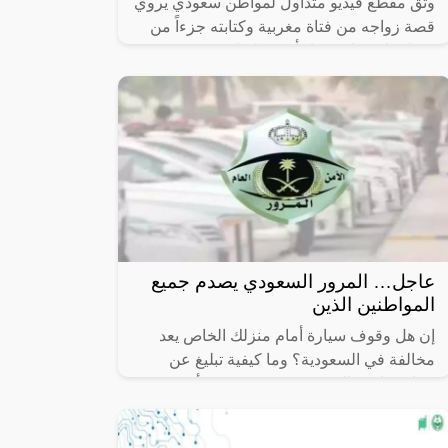
وثق مقطع فيديو متداول لمواطن سعودي يروي
قصة زواجه من فتاة مغربية وكتابته جزءاً من
منزله باسمها، ثم فاجأته بفعلتها.
عاجل… المرور السعودي يصدم جميع
المواطنين الذين
إن هل وقوف سيارة أمام منزلك الخاص يعد
مخالفة في السعودية؟ وما كيفية تبليغ عن
سيارة واقفة السعودية تعد من ضمن أكثر
الاستفسارات شيوعًا بين العديد من الأشخاص،