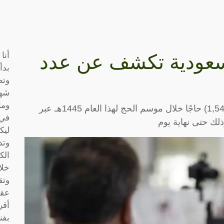
أنا
عودية تكشف عن عدد
بدأ
وتط
شها
وما
أعلنت المديرية العامة للجوازات قدوم (1,547,295) حاجًا خلال موسم الحج لهذا العام 1445هـ عبر
في 
ذلك حتى نهاية يوم
ليك
وتد
الك
خلا
وتق
عقو
أقر
بفن