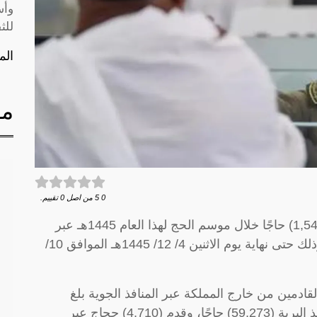
وأس
للث
الم
مق
0
5
من اصل
0
تقييم.
أعلنت المديرية العامة للجوازات قدوم (1,547,295) حاجًا خلال موسم الحج لهذا العام 1445هـ عبر
جميع منافذ المملكة الجوية والبرية والبحرية، وذلك حتى نهاية يوم الاثنين 4/ 12/ 1445هـ الموافق 10/
دمين من خارج المملكة عبر المنافذ الجوية بلغ
(1,483,312)، فيما بلغ عدد القادمين عبر المنافذ البرية (59,273) حاجًا، وقدِم (4,710) حجاج عبر