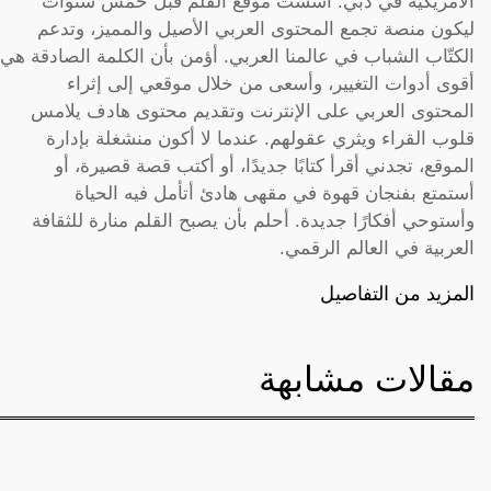
الأمريكية في دبي. أسست موقع القلم قبل خمس سنوات
ليكون منصة تجمع المحتوى العربي الأصيل والمميز، وتدعم
الكتّاب الشباب في عالمنا العربي. أؤمن بأن الكلمة الصادقة هي
أقوى أدوات التغيير، وأسعى من خلال موقعي إلى إثراء
المحتوى العربي على الإنترنت وتقديم محتوى هادف يلامس
قلوب القراء ويثري عقولهم. عندما لا أكون منشغلة بإدارة
الموقع، تجدني أقرأ كتابًا جديدًا، أو أكتب قصة قصيرة، أو
أستمتع بفنجان قهوة في مقهى هادئ أتأمل فيه الحياة
وأستوحي أفكارًا جديدة. أحلم بأن يصبح القلم منارة للثقافة
العربية في العالم الرقمي.
المزيد من التفاصيل
مقالات مشابهة