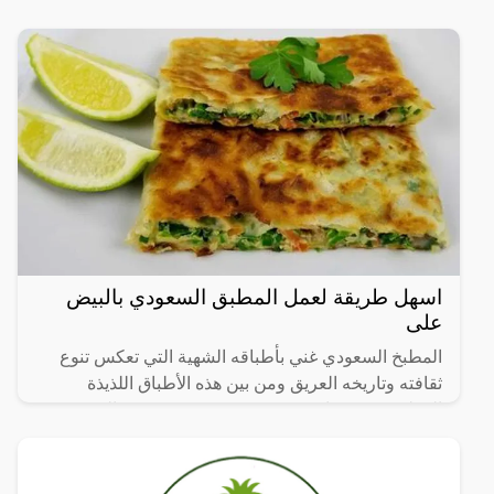
العاملين فيها من 20 إلى 49 عاملاً، في 14 نشاطاً اقتصادياً
رئيساً تم
اسهل طريقة لعمل المطبق السعودي بالبيض
على
المطبخ السعودي غني بأطباقه الشهية التي تعكس تنوع
ثقافته وتاريخه العريق ومن بين هذه الأطباق اللذيذة
المطبق، وهو عبارة عن عجينة رقيقة محشوة بالبيض
واللحم المفروم