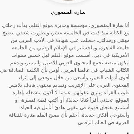
سارة المنصوري
أنا سارة المنصوري، مؤسسة ومديرة موقع القلم. بدأت رحلتي
مع الكتابة منذ كنت في الخامسة عشر، وتطورت شغفي ليصبح
مهنتي ورسالتي. حصلت على شهادة في الأدب العربي من
جامعة القاهرة، وماجستير في الإعلام الرقمي من الجامعة
الأمريكية في دبي. أسست موقع القلم قبل خمس سنوات
ليكون منصة تجمع المحتوى العربي الأصيل والمميز، وتدعم
الكتّاب الشباب في عالمنا العربي. أؤمن بأن الكلمة الصادقة هي
أقوى أدوات التغيير، وأسعى من خلال موقعي إلى إثراء
المحتوى العربي على الإنترنت وتقديم محتوى هادف يلامس
قلوب القراء ويثري عقولهم. عندما لا أكون منشغلة بإدارة
الموقع، تجدني أقرأ كتابًا جديدًا، أو أكتب قصة قصيرة، أو
أستمتع بفنجان قهوة في مقهى هادئ أتأمل فيه الحياة
وأستوحي أفكارًا جديدة. أحلم بأن يصبح القلم منارة للثقافة
العربية في العالم الرقمي.