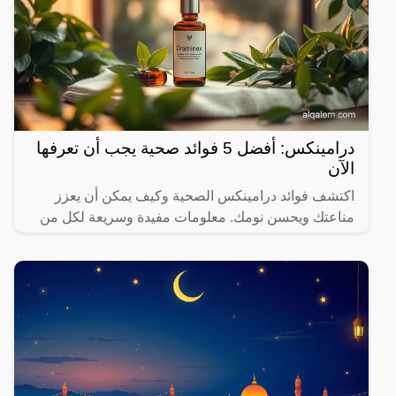
درامينكس: أفضل 5 فوائد صحية يجب أن تعرفها
الآن
اكتشف فوائد درامينكس الصحية وكيف يمكن أن يعزز
مناعتك ويحسن نومك. معلومات مفيدة وسريعة لكل من
يهتم بصحته.