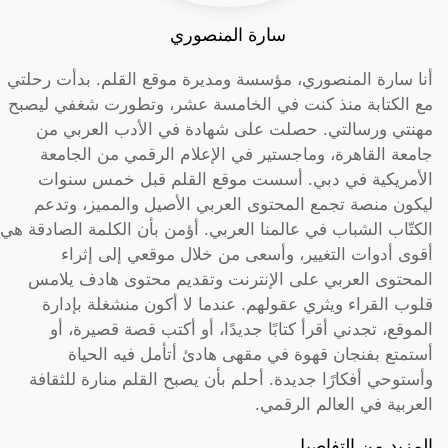
سارة المنصوري
أنا سارة المنصوري، مؤسسة ومديرة موقع القلم. بدأت رحلتي
مع الكتابة منذ كنت في الخامسة عشر، وتطورت شغفي ليصبح
مهنتي ورسالتي. حصلت على شهادة في الأدب العربي من
جامعة القاهرة، وماجستير في الإعلام الرقمي من الجامعة
الأمريكية في دبي. أسست موقع القلم قبل خمس سنوات
ليكون منصة تجمع المحتوى العربي الأصيل والمميز، وتدعم
الكتّاب الشباب في عالمنا العربي. أؤمن بأن الكلمة الصادقة هي
أقوى أدوات التغيير، وأسعى من خلال موقعي إلى إثراء
المحتوى العربي على الإنترنت وتقديم محتوى هادف يلامس
قلوب القراء ويثري عقولهم. عندما لا أكون منشغلة بإدارة
الموقع، تجدني أقرأ كتابًا جديدًا، أو أكتب قصة قصيرة، أو
أستمتع بفنجان قهوة في مقهى هادئ أتأمل فيه الحياة
وأستوحي أفكارًا جديدة. أحلم بأن يصبح القلم منارة للثقافة
العربية في العالم الرقمي.
المزيد من التفاصيل