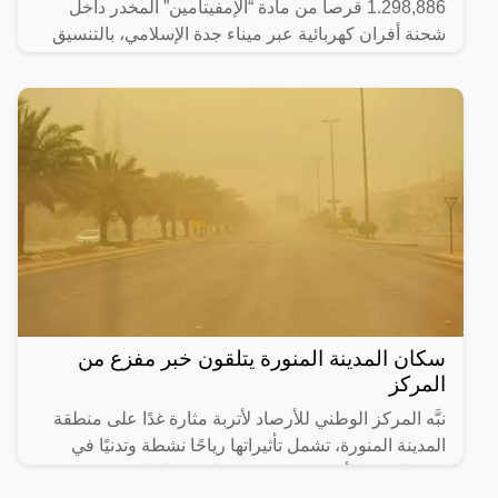
1.298,886 قرصاً من مادة “الإمفيتامين” المخدر داخل
شحنة أفران كهربائية عبر ميناء جدة الإسلامي، بالتنسيق
مع هيئة
سكان المدينة المنورة يتلقون خبر مفزع من
المركز
نبَّه المركز الوطني للأرصاد لأتربة مثارة غدًا على منطقة
المدينة المنورة، تشمل تأثيراتها رياحًا نشطة وتدنيًا في
مدى الرؤية الأفقية (3 – 5) كم على محافظتَي