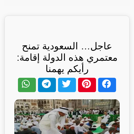
عاجل… السعودية تمنح
معتمري هذه الدولة إقامة:
رأيكم يهمنا