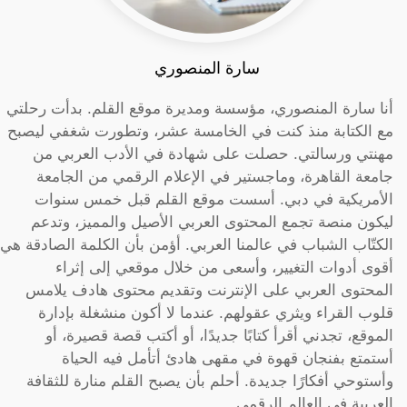
سارة المنصوري
أنا سارة المنصوري، مؤسسة ومديرة موقع القلم. بدأت رحلتي
مع الكتابة منذ كنت في الخامسة عشر، وتطورت شغفي ليصبح
مهنتي ورسالتي. حصلت على شهادة في الأدب العربي من
جامعة القاهرة، وماجستير في الإعلام الرقمي من الجامعة
الأمريكية في دبي. أسست موقع القلم قبل خمس سنوات
ليكون منصة تجمع المحتوى العربي الأصيل والمميز، وتدعم
الكتّاب الشباب في عالمنا العربي. أؤمن بأن الكلمة الصادقة هي
أقوى أدوات التغيير، وأسعى من خلال موقعي إلى إثراء
المحتوى العربي على الإنترنت وتقديم محتوى هادف يلامس
قلوب القراء ويثري عقولهم. عندما لا أكون منشغلة بإدارة
الموقع، تجدني أقرأ كتابًا جديدًا، أو أكتب قصة قصيرة، أو
أستمتع بفنجان قهوة في مقهى هادئ أتأمل فيه الحياة
وأستوحي أفكارًا جديدة. أحلم بأن يصبح القلم منارة للثقافة
العربية في العالم الرقمي.