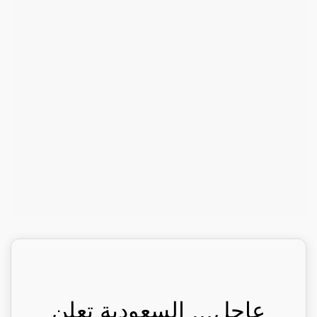
عاجل… السعودية تعلن