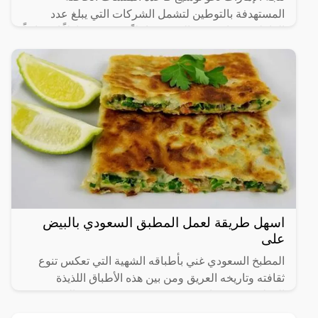
المستهدفة بالتوطين لتشمل الشركات التي يبلغ عدد
العاملين فيها من 20 إلى 49 عاملاً، في 14 نشاطاً اقتصادياً
رئيساً تم
اسهل طريقة لعمل المطبق السعودي بالبيض
على
المطبخ السعودي غني بأطباقه الشهية التي تعكس تنوع
ثقافته وتاريخه العريق ومن بين هذه الأطباق اللذيذة
المطبق، وهو عبارة عن عجينة رقيقة محشوة بالبيض
واللحم المفروم