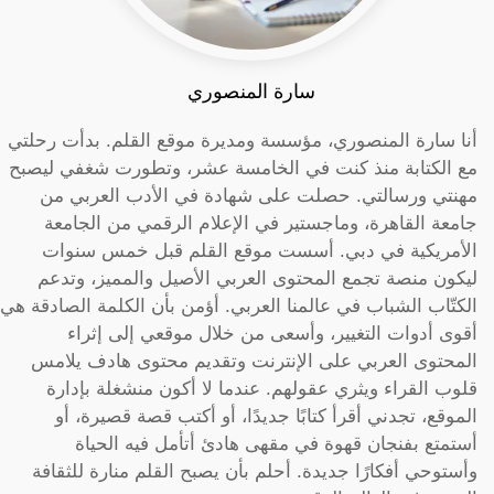
سارة المنصوري
أنا سارة المنصوري، مؤسسة ومديرة موقع القلم. بدأت رحلتي
مع الكتابة منذ كنت في الخامسة عشر، وتطورت شغفي ليصبح
مهنتي ورسالتي. حصلت على شهادة في الأدب العربي من
جامعة القاهرة، وماجستير في الإعلام الرقمي من الجامعة
الأمريكية في دبي. أسست موقع القلم قبل خمس سنوات
ليكون منصة تجمع المحتوى العربي الأصيل والمميز، وتدعم
الكتّاب الشباب في عالمنا العربي. أؤمن بأن الكلمة الصادقة هي
أقوى أدوات التغيير، وأسعى من خلال موقعي إلى إثراء
المحتوى العربي على الإنترنت وتقديم محتوى هادف يلامس
قلوب القراء ويثري عقولهم. عندما لا أكون منشغلة بإدارة
الموقع، تجدني أقرأ كتابًا جديدًا، أو أكتب قصة قصيرة، أو
أستمتع بفنجان قهوة في مقهى هادئ أتأمل فيه الحياة
وأستوحي أفكارًا جديدة. أحلم بأن يصبح القلم منارة للثقافة