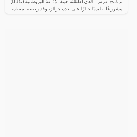
برنامج "درس" الذي أطلقته هيئة الإذاعة البريطانية (BBC)
مشروعًا تعليميًا حائزًا على عدة جوائز، وقد وصفته منظمة