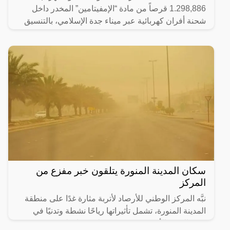
1.298,886 قرصاً من مادة “الإمفيتامين” المخدر داخل
شحنة أفران كهربائية عبر ميناء جدة الإسلامي، بالتنسيق
مع هيئة
سكان المدينة المنورة يتلقون خبر مفزع من
المركز
نبَّه المركز الوطني للأرصاد لأتربة مثارة غدًا على منطقة
المدينة المنورة، تشمل تأثيراتها رياحًا نشطة وتدنيًا في
مدى الرؤية الأفقية (3 – 5) كم على محافظتَي