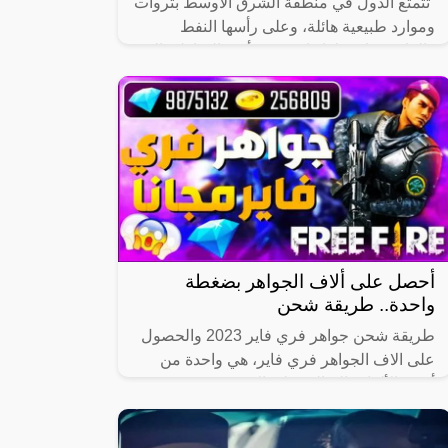
“تتمتع الدول في منطقة الشرق الأوسط بثروات
وموارد طبيعية هائلة، وعلى رأسها النفط
والغاز، مما يجعلها واحدة من أكبر المناطق التي
تحتوي على احتياطيات كبيرة من
أحصل على ألاف الجواهر بضغطة
واحدة.. طريقة شحن
طريقة شحن جواهر فري فاير 2023 والحصول
على الاف الجواهر فري فاير، هي واحدة من
أشهر الألعاب القتالية على الإنترنت، حيث
يتنافس فيها 50 لاعبا في جزيرة ضخمة تحتوي