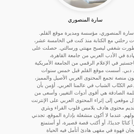
سارة المنصوري
 سارة المنصوري، مؤسسة ومديرة موقع القلم.
ت رحلتي مع الكتابة منذ كنت في الخامسة عشر،
ورت شغفي ليصبح مهنتي ورسالتي. حصلت على
دة في الأدب العربي من جامعة القاهرة،
جستير في الإعلام الرقمي من الجامعة الأمريكية
دبي. أسست موقع القلم قبل خمس سنوات
ون منصة تجمع المحتوى العربي الأصيل والمميز،
عم الكتّاب الشباب في عالمنا العربي. أؤمن بأن
لمة الصادقة هي أقوى أدوات التغيير، وأسعى من
ل موقعي إلى إثراء المحتوى العربي على الإنترنت
ديم محتوى هادف يلامس قلوب القراء ويثري
لهم. عندما لا أكون منشغلة بإدارة الموقع، تجدني
أ كتابًا جديدًا، أو أكتب قصة قصيرة، أو أستمتع
جان قهوة في مقهى هادئ أتأمل فيه الحياة