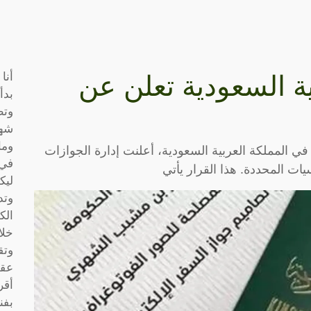
أنا
ية السعودية تعلن عن
بدأ
وتط
شها
وما
ي المملكة العربية السعودية، أعلنت إدارة الجوازات
في 
ت المحددة. هذا القرار يأتي
ليك
وتد
الك
خلا
وتق
عقو
أقر
بفن