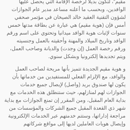
مقيم”، لتكون بديلاً لرخصة الإقامة التي يحصل عليها
الوافدين، وبحسب ما أعلنه مساعد مدير عام الجوازات
لشؤون التقنية العقيد خالد الصيخان في مؤتمر صحفي
أمس فإن (هوية مقيم) هي عبارة عن بطاقة مدتها خمس
سنوات لإثبات هوية الوافد ميدانيا وتحتوي على اسم ورقم
الوافد وتاريخ الميلاد والمهنة وأحقيته بالعمل وجنسيته
ورقم رخصة العمل (إن وجدت) والديانة وصاحب العمل،
ويتم تجديدها إلكترونيا وبشكل سنوي.
و هوية مقيم الجديدة تتميز بأنها مريحة لصاحب العمل
والوافد، مع الإلزام الفعلي للمستفيدين من خدماتها بأن
يكون لها صندوق بريد (واصل) لإيصال جميع خدمات
الجوازات لهم لمنازلهم، حيث ستنطلق هذه الخدمات مع
بداية العام المقبل، ومن المقرر إن تمنع الجوازات مع بداية
شهر ذي القعدة المقبل جميع الشركات والمؤسسات من
مراجعة إداراتها، وستتم خدمتهم عبر الخدمات الإلكترونية
وإيصال هويات العاملين لديها إلى مواقع شركاتهم