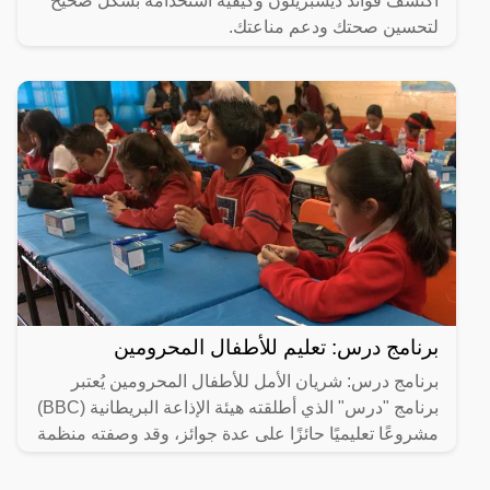
اكتشف فوائد ديسبريلون وكيفية استخدامه بشكل صحيح
لتحسين صحتك ودعم مناعتك.
برنامج درس: تعليم للأطفال المحرومين
برنامج درس: شريان الأمل للأطفال المحرومين يُعتبر
برنامج "درس" الذي أطلقته هيئة الإذاعة البريطانية (BBC)
مشروعًا تعليميًا حائزًا على عدة جوائز، وقد وصفته منظمة