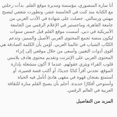
أنا سارة المنصوري، مؤسسة ومديرة موقع القلم. بدأت رحلتي
مع الكتابة منذ كنت في الخامسة عشر، وتطورت شغفي ليصبح
مهنتي ورسالتي. حصلت على شهادة في الأدب العربي من
جامعة القاهرة، وماجستير في الإعلام الرقمي من الجامعة
الأمريكية في دبي. أسست موقع القلم قبل خمس سنوات
ليكون منصة تجمع المحتوى العربي الأصيل والمميز، وتدعم
الكتّاب الشباب في عالمنا العربي. أؤمن بأن الكلمة الصادقة هي
أقوى أدوات التغيير، وأسعى من خلال موقعي إلى إثراء
المحتوى العربي على الإنترنت وتقديم محتوى هادف يلامس
قلوب القراء ويثري عقولهم. عندما لا أكون منشغلة بإدارة
الموقع، تجدني أقرأ كتابًا جديدًا، أو أكتب قصة قصيرة، أو
أستمتع بفنجان قهوة في مقهى هادئ أتأمل فيه الحياة
وأستوحي أفكارًا جديدة. أحلم بأن يصبح القلم منارة للثقافة
العربية في العالم الرقمي.
المزيد من التفاصيل