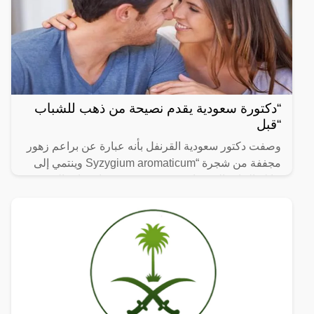
“دكتورة سعودية يقدم نصيحة من ذهب للشباب
“قبل
وصفت دكتور سعودية القرنفل بأنه عبارة عن براعم زهور
مجففة من شجرة “Syzygium aromaticum وينتمي إلى
عائلة النبات المسماة “yrtaceae”، وهو نبات دائم الخضرة
ينمو في