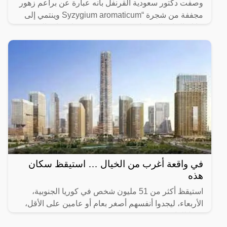
وصفت دكتور سعودية القرنفل بأنه عبارة عن براعم زهور
مجففة من شجرة “Syzygium aromaticum وينتمي إلى
عائلة النبات المسماة “yrtaceae”، وهو نبات دائم الخضرة
ينمو في
في واقعة أغرب من الخيال … استيقظ سكان
هذه
استيقظ أكثر من 51 مليون شخص في كوريا الجنوبية،
الأربعاء، ليجدوا أنفسهم أصغر بعام أو عامين على الأقل،
وفقا للقانون.