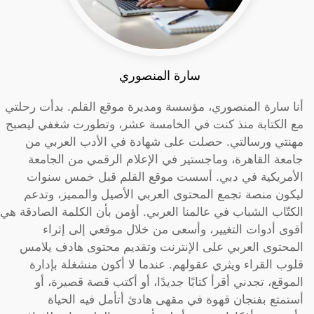
سارة المنصوري
أنا سارة المنصوري، مؤسسة ومديرة موقع القلم. بدأت رحلتي
مع الكتابة منذ كنت في الخامسة عشر، وتطورت شغفي ليصبح
مهنتي ورسالتي. حصلت على شهادة في الأدب العربي من
جامعة القاهرة، وماجستير في الإعلام الرقمي من الجامعة
الأمريكية في دبي. أسست موقع القلم قبل خمس سنوات
ليكون منصة تجمع المحتوى العربي الأصيل والمميز، وتدعم
الكتّاب الشباب في عالمنا العربي. أؤمن بأن الكلمة الصادقة هي
أقوى أدوات التغيير، وأسعى من خلال موقعي إلى إثراء
المحتوى العربي على الإنترنت وتقديم محتوى هادف يلامس
قلوب القراء ويثري عقولهم. عندما لا أكون منشغلة بإدارة
الموقع، تجدني أقرأ كتابًا جديدًا، أو أكتب قصة قصيرة، أو
أستمتع بفنجان قهوة في مقهى هادئ أتأمل فيه الحياة