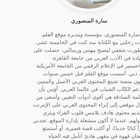
سارة المنصوري
 سارة المنصوري، مؤسسة ومديرة موقع القلم.
ت رحلتي مع الكتابة منذ كنت في الخامسة عشر،
ورت شغفي ليصبح مهنتي ورسالتي. حصلت على
دة في الأدب العربي من جامعة القاهرة،
جستير في الإعلام الرقمي من الجامعة الأمريكية
دبي. أسست موقع القلم قبل خمس سنوات
ون منصة تجمع المحتوى العربي الأصيل والمميز،
عم الكتّاب الشباب في عالمنا العربي. أؤمن بأن
لمة الصادقة هي أقوى أدوات التغيير، وأسعى من
ل موقعي إلى إثراء المحتوى العربي على الإنترنت
ديم محتوى هادف يلامس قلوب القراء ويثري
لهم. عندما لا أكون منشغلة بإدارة الموقع، تجدني
أ كتابًا جديدًا، أو أكتب قصة قصيرة، أو أستمتع
جان قهوة في مقهى هادئ أتأمل فيه الحياة