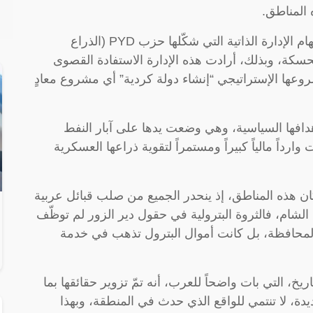
 المناطق.
إدارة المناطق في الضفة الشرقية كانت من مهام الإدارة الذاتية التي شكّلها حزب PYD (الذراع
محافظة الحسكة، وبذلك، أرادت هذه الإدارة الاستفادة القصوى
وعها الإستراتيجي “إنشاء دولة كردية” أي مشروع معادٍ
هدافها السياسية، وهي وضعت يدها على آبار النفط
رداً مالياً كبيراً ومستمراً لتقوية ذراعها العسكرية
ان هذه المناطق، إذ ينحدر الجميع من صلب قبائل عربية
 الشام، فالثروة البترولية في حقول دير الزور لم توظّف
 المحافظة، بل كانت أموال البترول تذهب في خدمة
ريخ، التي بات واضحاً للعرب، أنه تمّ تزوير حقائقها بما
يدة، لا تنتمي للواقع الذي حدث في المنطقة، وبهذا