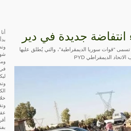
أنا
 انتفاضة جديدة في دير
بدأ
وتط
تسمى “قوات سوريا الديمقراطية”، والتي يُطلق عليها
شها
لاتحاد الديمقراطي PYD
وما
في 
ليك
وتد
الك
خلا
وتق
عقو
أقر
بفن