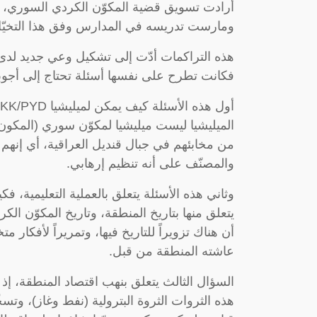
أرادت تسويق قضية المكوّن الكردي السوري، لي
ومارست تدريسه في المدارس وفق هذا التخيّل، اع
هذه التراكمات أدّت إلى تشكيل وعي جديد لدى ا
فكانت تطرح على نفسها أسئلة تحتاج إلى أجوب
الميليشيا ليست ميليشيا لمكوّن سوري (المكون ال
من مخابئهم في جبال قنديل العراقية، أي إنهم
والمصنّف على أنه تنظيم إرهابي.
وثاني هذه الأسئلة يتعلق بالعملية التعليمية، فك
يتعلق منها بتاريخ المنطقة، وتاريخ المكوّن الك
أن هناك تزويراً للتاريخ فيها، وتمريراً لأفكار
عاشته المنطقة من قبل.
هذه الثروات الثروة البترولية (نفط وغاز)، وتس