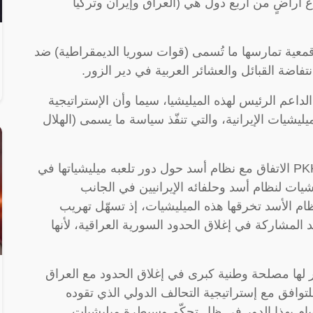
ع أراضٍ من أربع دول هي (العراق وإيران وتركيا
معية تمارسها ما تُسمى (قوات سوريا الديمقراطية) ضد
اضة القبائل والعشائر العربية في دير الزور.
 الداعم الرئيس لهذه الميليشيا، سيما وأن الإستراتيجية
ليشيات الإيرانية، والتي تنفّذ سياسة ما يسمى (الهلال
الولايات المتحدة منزعجة من محاولات PKK/PYD الاتفاق مع نظام أسد حول دور تلعبه ميليشياتها في
ات لنظام أسد وحلفائه الإيرانيين في الجانب
ظام الأسد تخرقها هذه الميليشيات، إذ تسهّل تهريب
تريد المشاركة في إغلاق الحدود السورية العراقية، لأنها
ر لها مصلحة وطنية كبرى في إغلاق الحدود مع العراق
 للتوافق مع إستراتيجية التحالف الدولي الذي تقوده
القيام بهذا الدور في ظل تحكّم وسيطرة ميليشيات