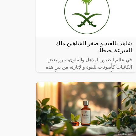
شاهد بالفيديو صقر الشاهين ملك
السرعة يصطاد
في عالم الطيور المذهل والملون، تبرز بعض
الكائنات كأيقونات للقوة والإثارة، من بين هذه
الكائنات، يأتي صقر الشاهين كواحد من أكثر
الطيور إثارة وتفردًا.