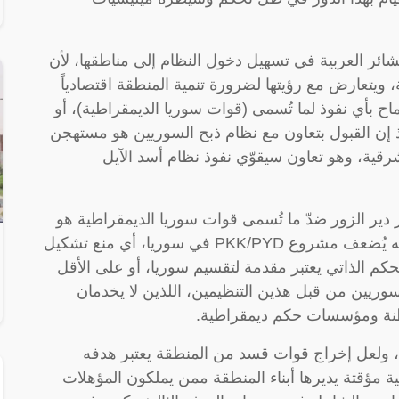
عشائر العربية في تسهيل دخول النظام إلى مناطقها، لأن
، ويتعارض مع رؤيتها لضرورة تنمية المنطقة اقتصادياً
اح بأي نفوذ لما تُسمى (قوات سوريا الديمقراطية)، أو
إذ إن القبول بتعاون مع نظام ذبح السوريين هو مستهجن
ة، وهو تعاون سيقوّي نفوذ نظام أسد الآيل
دير الزور ضدّ ما تُسمى قوات سوريا الديمقراطية هو
صراع في مصلحة انتقال سياسي في البلاد، لأنه يُضعف مشروع PKK/PYD في سوريا، أي منع تشكيل
كم الذاتي يعتبر مقدمة لتقسيم سوريا، أو على الأقل
وريين من قبل هذين التنظيمين، اللذين لا يخدمان
واطنة ومؤسسات حكم ديمقراطية.
، ولعل إخراج قوات قسد من المنطقة يعتبر هدفه
ية مؤقتة يديرها أبناء المنطقة ممن يملكون المؤهلات