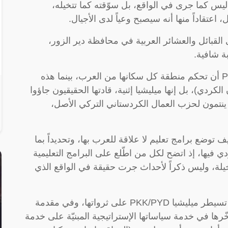
س كما جرى في الواقع، بل سوّقته كما تتخيله،
تقاداً منها أنه سيصبح وعياً لدى الأجيال.
لقبائل والعشائر العربية في محافظة دير الزور،
ة شافية.
أول هذه الأسئلة كيف يمكن لميليشيا PKK/PYD أن تحكم منطقة كل سكانها من العرب، بينما هذه
كردي)، بل إنها ميليشيا إثنية، قادتها الحقيقيون جاؤوا
 ينتمون لحزب العمال الكردستاني التركي الأصل،
يف توضع برامج تعليم لا علاقة للعرب بها، وتحديداً بما
ردي فيها، إذ اتضح لكل من اطّلع على البرامج التعليمية
 متخيلة، وليس ذكراً لأحداث جرت حقيقة في الواقع الذي
السؤال الثالث يتعلق بنهب اقتصاد المنطقة، إذ تسيطر ميليشيا PKK/PYD على ثرواتها، وفي مقدمة
خّرها في خدمة سياساتها الإستراتيجية المبنيّة على خدمة