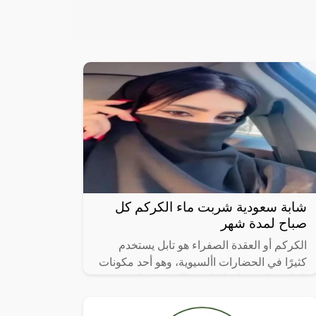
شابة سعودية شربت ماء الكركم كل
صباح لمدة شهر
الكركم أو العقدة الصفراء هو تابل يستخدم
كثيرًا في الحضارات األسيوية، وهو أحد مكونات
الكاري. إنه يعطي الطعم واللون لمختلف
األطباق، ولديه أيضًا خصائص مهمة مضادة