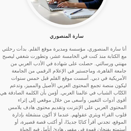
سارة المنصوري
أنا سارة المنصوري، مؤسسة ومديرة موقع القلم. بدأت رحلتي
مع الكتابة منذ كنت في الخامسة عشر، وتطورت شغفي ليصبح
مهنتي ورسالتي. حصلت على شهادة في الأدب العربي من
جامعة القاهرة، وماجستير في الإعلام الرقمي من الجامعة
الأمريكية في دبي. أسست موقع القلم قبل خمس سنوات
ليكون منصة تجمع المحتوى العربي الأصيل والمميز، وتدعم
الكتّاب الشباب في عالمنا العربي. أؤمن بأن الكلمة الصادقة هي
أقوى أدوات التغيير، وأسعى من خلال موقعي إلى إثراء
المحتوى العربي على الإنترنت وتقديم محتوى هادف يلامس
قلوب القراء ويثري عقولهم. عندما لا أكون منشغلة بإدارة
الموقع، تجدني أقرأ كتابًا جديدًا، أو أكتب قصة قصيرة، أو
أستمتع بفنجان قهوة في مقهى هادئ أتأمل فيه الحياة