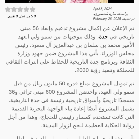
April 8, 2024
بواسطة
سارة المنصوري
.
0
5
من اصل
0
تقييم.
تم تعديله
February 26, 2025
تم الإعلان عن إكمال مشروع تدعيم وإنقاذ 56 مبنى
تاريخي في
جدة
، وذلك بتوجيهات من سمو ولي العهد
الأمير محمد بن سلمان بن عبدالعزيز آل سعود، رئيس
مجلس الوزراء. يأتي هذا المشروع ضمن جهود وزارة
الثقافة وبرنامج جدة التاريخية للحفاظ على التراث الثقافي
للمملكة وتنفيذ رؤية 2030.
تم تمويل المشروع بمبلغ قدره 50 مليون ريال من قبل
سمو ولي العهد، واحتضن المشروع 600 مبنى تراثي و36
مسجدًا تاريخيًا وأسواق تاريخية رئيسة في جدة التاريخية.
يشمل المشروع أيضًا إعادة بناء الواجهة البحرية القديمة
التي كانت تستخدم كمسار رئيسي للحجاج، وهذا من أجل
رواية الحكاية العظيمة للحج لزوار المدينة.
تأتي هذه التوجيهات العليا من سمو ولي العهد في إطار