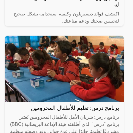
له
اكتشف فوائد ديسبريلون وكيفية استخدامه بشكل صحيح
لتحسين صحتك ودعم مناعتك.
برنامج درس: تعليم للأطفال المحرومين
برنامج درس: شريان الأمل للأطفال المحرومين يُعتبر
برنامج "درس" الذي أطلقته هيئة الإذاعة البريطانية (BBC)
مشروعًا تعليميًا حائزًا على عدة جوائز، وقد وصفته منظمة