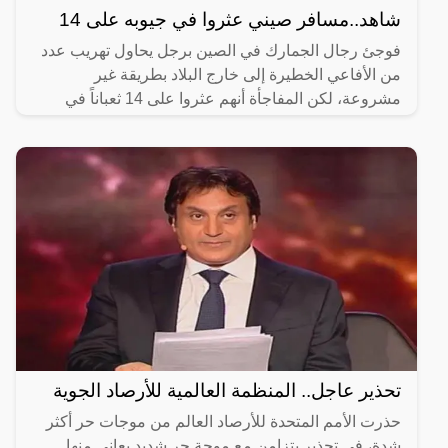
شاهد..مسافر صيني عثروا في جيوبه على 14
فوجئ رجال الجمارك في الصين برجل يحاول تهريب عدد
من الأفاعي الخطيرة إلى خارج البلاد بطريقة غير
مشروعة، لكن المفاجأة أنهم عثروا على 14 ثعباناً في
جيوب ملابسه على
تحذير عاجل.. المنظمة العالمية للأرصاد الجوية
حذرت الأمم المتحدة للأرصاد العالم من موجات حر أكثر
شدة، في تحذير يتزامن مع موجة حر شديد يعاني منها