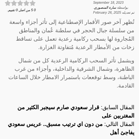
September 18, 2023
بواسطة
سارة المنصوري
.
0
5
من اصل
0
تقييم.
تم تعديله
February 26, 2025
تُظهر آخر صور الأقمار الإصطناعية إلى تأثر أجزاء واسعة
من سلسلة جبال الحجر في سلطنة عُمان والمناطق
المُجاروة لها بسحب ركامية رعدية تعمل على تساقط
زخات من الأمطار الرعدية مُتفاوتة الغزارة.
ويشمل تأثر السحب الركامية الرعدية كل من شمال
الظاهرة، وشمال الشرقية والداخلية، وأجزاء من غرب
الباطنة، وسط توقععات باستمرار الامطار خلال الساعات
القادمة.
المقال السابق:
قرار سعودي صارم سيجبر الكثير من
المغتربين على
المقال التالي:
من دون اي ترتيب مسبق.. عريس سعودي
يفاجئ أهل