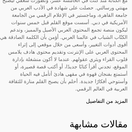
مع الكتابة منذ كنت في الخامسة عشر، وتطورت شغفي ليصبح
مهنتي ورسالتي. حصلت على شهادة في الأدب العربي من
جامعة القاهرة، وماجستير في الإعلام الرقمي من الجامعة
الأمريكية في دبي. أسست موقع القلم قبل خمس سنوات
ليكون منصة تجمع المحتوى العربي الأصيل والمميز، وتدعم
الكتّاب الشباب في عالمنا العربي. أؤمن بأن الكلمة الصادقة هي
أقوى أدوات التغيير، وأسعى من خلال موقعي إلى إثراء
المحتوى العربي على الإنترنت وتقديم محتوى هادف يلامس
قلوب القراء ويثري عقولهم. عندما لا أكون منشغلة بإدارة
الموقع، تجدني أقرأ كتابًا جديدًا، أو أكتب قصة قصيرة، أو
أستمتع بفنجان قهوة في مقهى هادئ أتأمل فيه الحياة
وأستوحي أفكارًا جديدة. أحلم بأن يصبح القلم منارة للثقافة
العربية في العالم الرقمي.
المزيد من التفاصيل
مقالات مشابهة