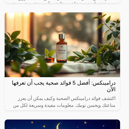
زوجها بامرأة ثانية، ما أثار جدلاً واسعاً. وفي المقطع، تقول
الصانعة: “إذا تزوجتي بعد 9 سنوات، شوفي عروسة ثانية
درامينكس: أفضل 5 فوائد صحية يجب أن تعرفها
الآن
اكتشف فوائد درامينكس الصحية وكيف يمكن أن يعزز
مناعتك ويحسن نومك. معلومات مفيدة وسريعة لكل من
يهتم بصحته.