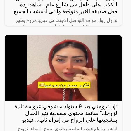
الكلاب على طفل في شارع عام.. شاهد ردة
فعل صديقه الغير متوقعة والتي أدهشت الجميع!
تداول رواد مواقع التواصل الاجتماعي فيديو مروع يظهر
هجوم عدد من الكلاب على طفل أثناء سيره في شارع عام
برفقة صديقه.
“إذا تزوجتي بعد 9 سنوات، شوفي عروسة ثانية
لزوجك” صانعة محتوى سعودية تثير الجدل
بتشجيعها على الزواج من إمرأة ثانية.. فيديو
انتشر مقطع فيديو لصانعة محتوى تنصح النساء بتزويج