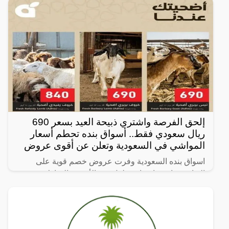
إلحق الفرصة واشتري ذبيحة العيد بسعر 690
ريال سعودي فقط.. أسواق بنده تحطم أسعار
المواشي في السعودية وتعلن عن أقوى عروض
اسواق بنده السعودية وفرت عروض خصم قوية على
الذبائح بمناسبة إقتراب حلول عيد الأضحى المبارك،
وتتواجد داخل العروض هذه الكثير من أنواع الأضاحي والتي
ابرزها “خروف