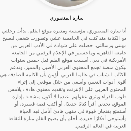
سارة المنصوري
أنا سارة المنصوري، مؤسسة ومديرة موقع القلم. بدأت رحلتي
مع الكتابة منذ كنت في الخامسة عشر، وتطورت شغفي ليصبح
مهنتي ورسالتي. حصلت على شهادة في الأدب العربي من
جامعة القاهرة، وماجستير في الإعلام الرقمي من الجامعة
الأمريكية في دبي. أسست موقع القلم قبل خمس سنوات
ليكون منصة تجمع المحتوى العربي الأصيل والمميز، وتدعم
الكتّاب الشباب في عالمنا العربي. أؤمن بأن الكلمة الصادقة هي
أقوى أدوات التغيير، وأسعى من خلال موقعي إلى إثراء
المحتوى العربي على الإنترنت وتقديم محتوى هادف يلامس
قلوب القراء ويثري عقولهم. عندما لا أكون منشغلة بإدارة
الموقع، تجدني أقرأ كتابًا جديدًا، أو أكتب قصة قصيرة، أو
أستمتع بفنجان قهوة في مقهى هادئ أتأمل فيه الحياة
وأستوحي أفكارًا جديدة. أحلم بأن يصبح القلم منارة للثقافة
العربية في العالم الرقمي.