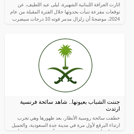
اثارت العرافة اللبنانية الشهيرة، ليلى عبد اللطيف، عن
توقعات مفزعة تنبأت بحدوثها خلال الفترة المقبلة من عام
2024، موضحةً أن زلزال مدمر قوته 10 درجات سيضرب
إحدى
جننت الشباب بعيونها.. شاهد سائحة فرنسية
ارتدت
خطفت سائحة روسية الأنظار، بعد ظهورها وهي تجرب
ارتداء البرقع لأول مرة في مدينة جدة السعودية، والجميل
في الأمر أن شكلها اصبح جذاب جداً، ووصفها البعض بأن