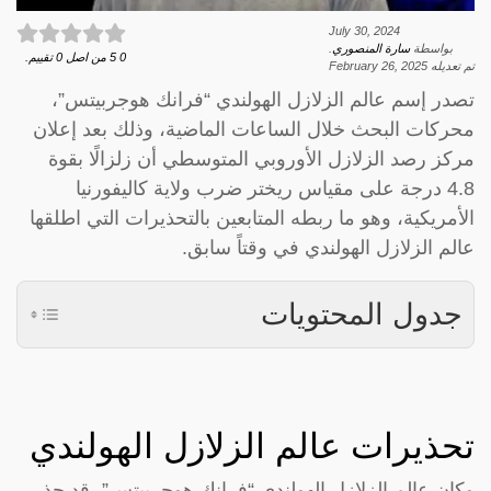
July 30, 2024
بواسطة
سارة المنصوري
.
0
5
من اصل
0
تقييم.
تم تعديله
February 26, 2025
تصدر إسم عالم الزلازل الهولندي “فرانك هوجربيتس”،
محركات البحث خلال الساعات الماضية، وذلك بعد إعلان
مركز رصد الزلازل الأوروبي المتوسطي أن زلزالًا بقوة
4.8 درجة على مقياس ريختر ضرب ولاية كاليفورنيا
الأمريكية، وهو ما ربطه المتابعين بالتحذيرات التي اطلقها
عالم الزلازل الهولندي في وقتاً سابق.
جدول المحتويات
تحذيرات عالم الزلازل الهولندي
وكان عالم الزلازل الهولندي “فرانك هوجربيتس”، قد حذر