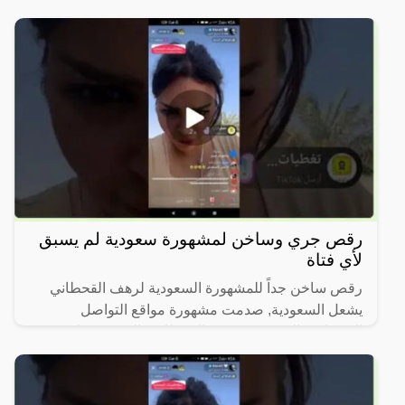
شكلها
رقص جري وساخن لمشهورة سعودية لم يسبق
لأي فتاة
رقص ساخن جداً للمشهورة السعودية لرهف القحطاني
يشعل السعودية, صدمت مشهورة مواقع التواصل
الاجتماعي السعودية، رهف القحطاني، الجمهور بطريقة
رقصها والميكاج الذي