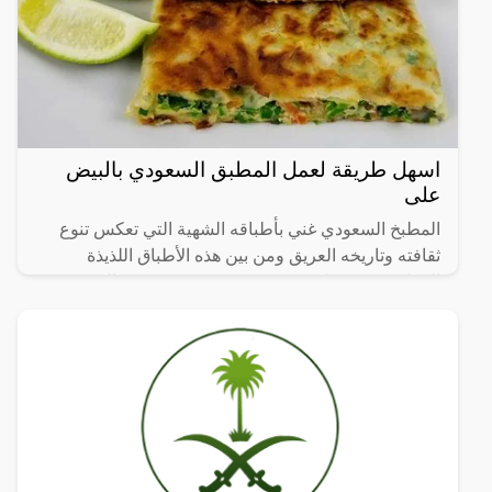
اسهل طريقة لعمل المطبق السعودي بالبيض
على
المطبخ السعودي غني بأطباقه الشهية التي تعكس تنوع
ثقافته وتاريخه العريق ومن بين هذه الأطباق اللذيذة
المطبق، وهو عبارة عن عجينة رقيقة محشوة بالبيض
واللحم المفروم