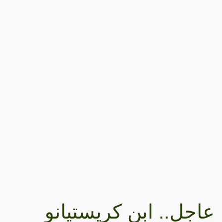
عاجل.. ابن كريستيانو