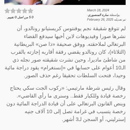
March 18, 2024
بواسطة
سارة المنصوري
.
0
5
من اصل
0
تقييم.
تم تعديله
February 26, 2025
لم تتوقع شقيقة نجم يوفنتوس كريستيانو رونالدو، أن
نشرها صورا وفيديوهات لابن أخيها سيدفع القضاء
البرتغالي لملاحقته. ووفق صحيفة «ذا صن» البريطانية
(الثلاثاء)، كان رونالدو يقضي رفقة أقاربه إجازته بالقرب
من شاطئ ماديرا، وحين نشرت شقيقته صور نجله ذي
الـ10 أعوام على حسابها في «إنستغرام» يقود دراجة مائية
وحيدا، فتحت السلطات تحقيقا رغم حذف الصور.
وقال رئيس شرطة مارتيمي: «ركوب الجت سكي يحتاج
رخصة قيادة وللكبار فقط.. وسنرى ما رأي القاضي».
وينص القانون البرتغالي على أن قيادة الدراجة المائية دون
رخصة يتسبب في غرامة تصل إلى 10 آلاف جنيه
إسترليني، أو السجن لـ3 أشهر.