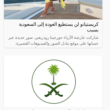
كريستيانو لن يستطيع العودة إلى السعودية
بسبب
شاركت عارضة الأزياء جورجينا رودريغيز، صور جديدة عبر
حسابها على موقع تبادل الصور والفيديوهات القصيرة،
“إنستجرام”، حيث ظهرت بإطلالة جريئة أثارت ضجة على
مواقع