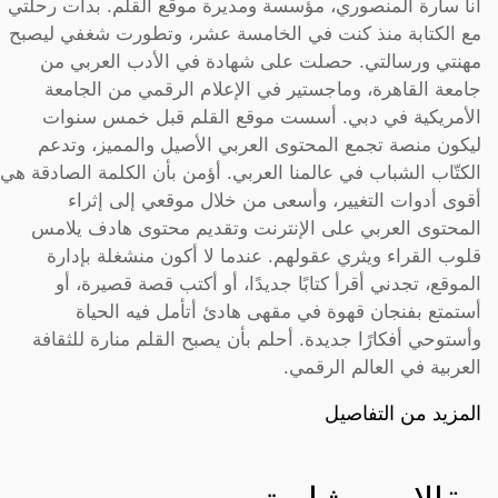
أنا سارة المنصوري، مؤسسة ومديرة موقع القلم. بدأت رحلتي
مع الكتابة منذ كنت في الخامسة عشر، وتطورت شغفي ليصبح
مهنتي ورسالتي. حصلت على شهادة في الأدب العربي من
جامعة القاهرة، وماجستير في الإعلام الرقمي من الجامعة
الأمريكية في دبي. أسست موقع القلم قبل خمس سنوات
ليكون منصة تجمع المحتوى العربي الأصيل والمميز، وتدعم
الكتّاب الشباب في عالمنا العربي. أؤمن بأن الكلمة الصادقة هي
أقوى أدوات التغيير، وأسعى من خلال موقعي إلى إثراء
المحتوى العربي على الإنترنت وتقديم محتوى هادف يلامس
قلوب القراء ويثري عقولهم. عندما لا أكون منشغلة بإدارة
الموقع، تجدني أقرأ كتابًا جديدًا، أو أكتب قصة قصيرة، أو
أستمتع بفنجان قهوة في مقهى هادئ أتأمل فيه الحياة
وأستوحي أفكارًا جديدة. أحلم بأن يصبح القلم منارة للثقافة
العربية في العالم الرقمي.
المزيد من التفاصيل