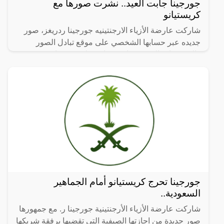
جورجينا جابت العيد.. نشرت صورها مع
كريستيانو
شاركت عارضة الأزياء الارجنتينيه جورجينا ردريغز، صور
جديده عبر حسابها الشخصي على موقع تبادل الصور
والفيديوهات القصيرة “إنستجرام”، ظهرت فيها وهي برفقة
صديقها
جورجينا تحرج كريستيانو أمام الجماهير
السعودية..
شاركت عارضة الأزياء الأرجنتينية جورجينا ر. مع جمهورها
صور جديدة من اجازتها الصيفية التي تقضيها برفقة شريكها