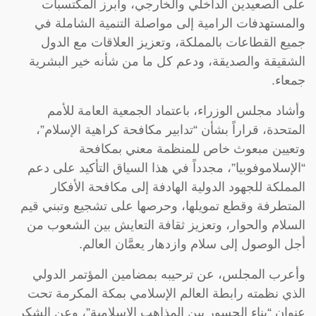
على الصعيدين الداخلي والخارجي، وأبرز المكتسبات
والمستهدفات الرامية إلى مواصلة التنمية الشاملة في
جميع القطاعات بالمملكة، وتعزيز العلاقات مع الدول
الشقيقة والصديقة، ودعم كل ما من شأنه خير البشرية
جمعاء.
وأشاد مجلس الوزراء، باعتماد الجمعية العامة للأمم
المتحدة، قراراً بشأن “تدابير مكافحة كراهية الإسلام”،
وتعيين مبعوث خاص للمنظمة معني بمكافحة
“الإسلاموفوبيا”، مجدداً في هذا السياق التأكيد على دعم
المملكة للجهود الدولية الهادفة إلى مكافحة الأفكار
المتطرفة وقطع تمويلها، وحرصها على تشجيع وتبني قيم
السلام والحوار، وتعزيز ثقافة التعايش بين الشعوب من
أجل الوصول إلى سلام وازدهار يعمَّان العالم.
وأعرب المجلس، عن ترحيبه بمضامين المؤتمر الدولي
الذي نظمته رابطة العالم الإسلامي بمكة المكرمة تحت
عنوان “بناء الجسور بين المذاهب الإسلامية”، وعن الشكر