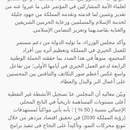
لعلماء الأمة المشاركين في المؤتمر على ما عبروا عنه من
تقدير وتثمين لما قدمته وتقدمه المملكة من جهود جليلة
لخدمة الإسلام والمسلمين ورعاية الحرمين الشريفين
والعناية بقاصديهما وتعزيز التضامن الإسلامي.
وأكد مجلس الوزراء، ما توليه الدولة من دعم مستمر
للعمل الخيري في المملكة وتعظيم أثره بين أفراد
المجتمع، منوهاً في هذا الصدد بما حققته الحملة الوطنية
الرابعة لدعم العمل الخيري في أيامها الأولى؛ من تفاعل
واسع عكس أعظم صور التكاتف والتنافس بين المحسنين
على أعمال البر والبذل والعطاء.
وبيّن معاليه أن المجلس عدّ تسجيل الأنشطة غير النفطية
أعلى مستويات المساهمة تاريخياً في الناتج المحلي
الإجمالي بنسبة ( 50 % ) ؛ بأنه يأتي مواكباً لمستهدفات
(رؤية المملكة 2030) في تحقيق اقتصاد مزدهر من خلال
تنويع محركات النمو، وتأكيداً على النجاح في تنفيذ برامج